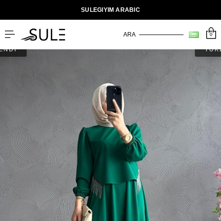
SULEGIYIM ARABIC
0
ENDİ
TÜK