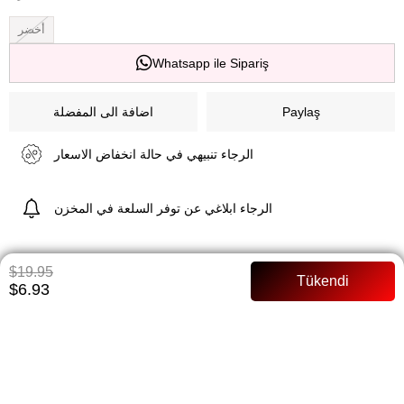
أخضر
Whatsapp ile Sipariş
Paylaş
اضافة الى المفضلة
الرجاء تنبيهي في حالة انخفاض الاسعار
الرجاء ابلاغي عن توفر السلعة في المخزن
$19.95
مواصفات السلعة
$6.93
القماش هو قماش ليكرا كريب طول الجزء العلوي 52 سم، التنورة 90 سم
خصر التنورة مرن ارتفاع الموديل: 1.68 سم الوزن: 53 كجم
خيارات الدفع
توصيات السلعة