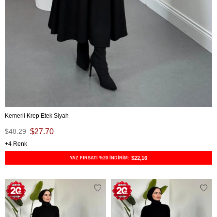
Kemerli Krep Etek Siyah
$48.29
$27.70
4
$22,16
YAZ FIRSATI %20 İNDİRİM: