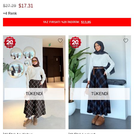
$27.29
$17.31
4
$13,85
YAZ FIRSATI %20 İNDİRİM:
TÜKENDI
TÜKENDI