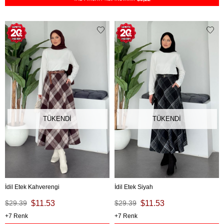
TÜKENDI
TÜKENDI
İdil Etek Kahverengi
İdil Etek Siyah
$29.39
$11.53
$29.39
$11.53
7
7