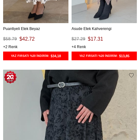
Puantiyeli Etek Beyaz
Asude Etek Kahverengi
$58.79
$42.72
$27.29
$17.31
2
4
$34,18
$13,85
YAZ FIRSATI %20 İNDİRİM:
YAZ FIRSATI %20 İNDİRİM: