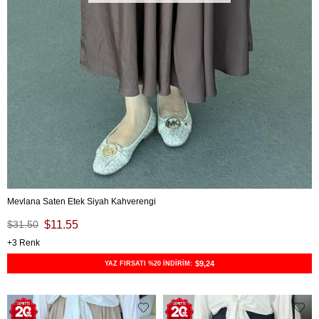
Mevlana Saten Etek Siyah Kahverengi
$31.50
$11.55
3
$9,24
YAZ FIRSATI %20 İNDİRİM: