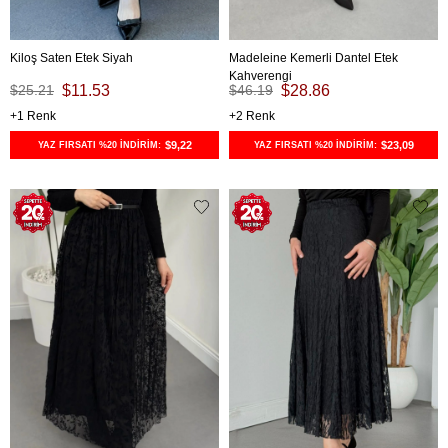
Kiloş Saten Etek Siyah
Madeleine Kemerli Dantel Etek
Kahverengi
$25.21
$11.53
$46.19
$28.86
1
2
$9,22
$23,09
YAZ FIRSATI %20 İNDİRİM:
YAZ FIRSATI %20 İNDİRİM: