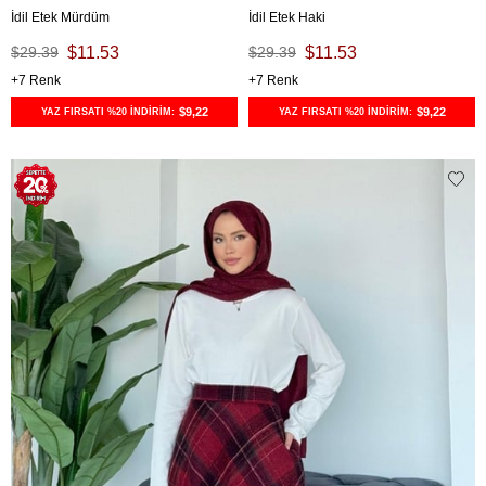
İdil Etek Mürdüm
İdil Etek Haki
$29.39
$11.53
$29.39
$11.53
7
7
$9,22
$9,22
YAZ FIRSATI %20 İNDİRİM:
YAZ FIRSATI %20 İNDİRİM: