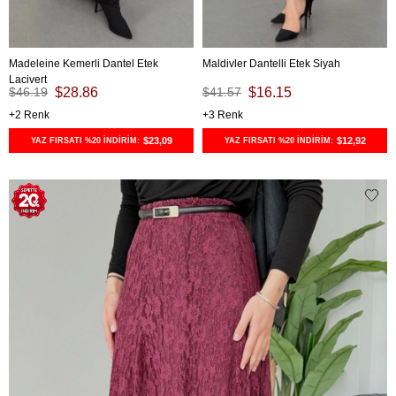
Madeleine Kemerli Dantel Etek
Maldivler Dantelli Etek Siyah
Lacivert
$46.19
$28.86
$41.57
$16.15
2
3
$23,09
$12,92
YAZ FIRSATI %20 İNDİRİM:
YAZ FIRSATI %20 İNDİRİM: