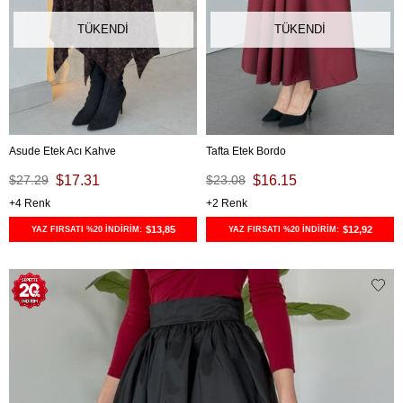
TÜKENDI
TÜKENDI
Asude Etek Acı Kahve
Tafta Etek Bordo
$27.29
$17.31
$23.08
$16.15
4
2
$13,85
$12,92
YAZ FIRSATI %20 İNDİRİM:
YAZ FIRSATI %20 İNDİRİM: