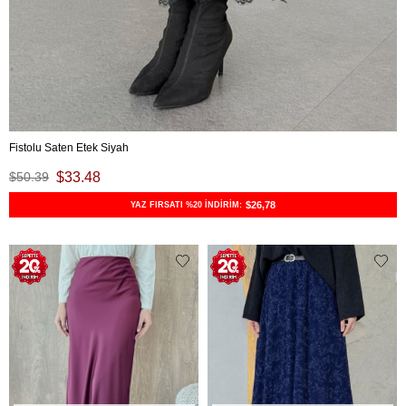
Fistolu Saten Etek Siyah
$50.39
$33.48
$26,78
YAZ FIRSATI %20 İNDİRİM: