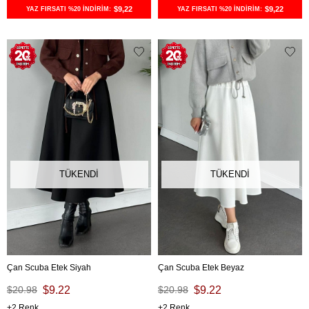
$9,22
$9,22
YAZ FIRSATI %20 İNDİRİM:
YAZ FIRSATI %20 İNDİRİM:
TÜKENDI
TÜKENDI
Çan Scuba Etek Siyah
Çan Scuba Etek Beyaz
$20.98
$9.22
$20.98
$9.22
2
2