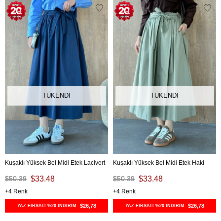
TÜKENDI
TÜKENDI
Kuşaklı Yüksek Bel Midi Etek Lacivert
Kuşaklı Yüksek Bel Midi Etek Haki
$50.39
$33.48
$50.39
$33.48
4
4
$26,78
$26,78
YAZ FIRSATI %20 İNDİRİM:
YAZ FIRSATI %20 İNDİRİM: