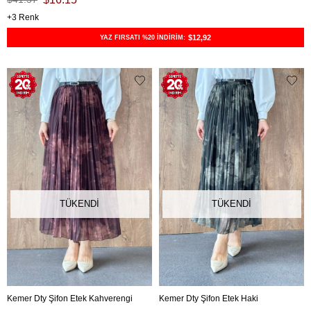
3
$12,92
YAZ FIRSATI %20 İNDİRİM:
TÜKENDI
TÜKENDI
Kemer Dty Şifon Etek Kahverengi
Kemer Dty Şifon Etek Haki