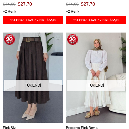
$44.09
$27.70
$44.09
$27.70
2
2
$22,16
$22,16
YAZ FIRSATI %20 İNDİRİM:
YAZ FIRSATI %20 İNDİRİM:
TÜKENDI
TÜKENDI
Etek Siyah
Begonya Etek Beyaz