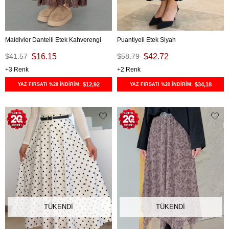
Maldivler Dantelli Etek Kahverengi
Puantiyeli Etek Siyah
$41.57
$16.15
$58.79
$42.72
3
2
$12,92
$34,18
YAZ FIRSATI %20 İNDİRİM:
YAZ FIRSATI %20 İNDİRİM:
TÜKENDI
TÜKENDI