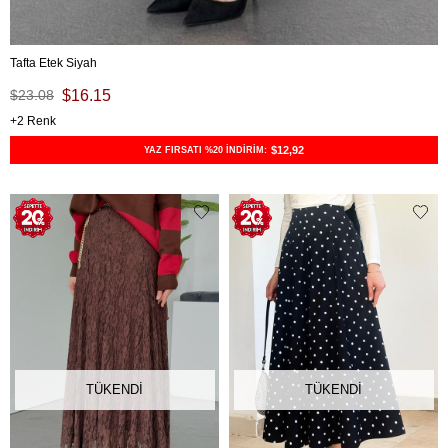
Tafta Etek Siyah
$23.08
$16.15
2
$12,92
YAZ FIRSATI %20 İNDİRİM:
TÜKENDI
TÜKENDI