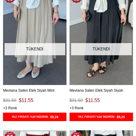
TÜKENDI
TÜKENDI
Mevlana Saten Etek Siyah Mint
Mevlana Saten Etek Siyah Siyah
$31.50
$11.55
$31.50
$11.55
3
3
$9,24
$9,24
YAZ FIRSATI %20 İNDİRİM:
YAZ FIRSATI %20 İNDİRİM: