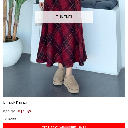
TÜKENDI
İdil Etek Kırmızı
$29.39
$11.53
7
$9,22
YAZ FIRSATI %20 İNDİRİM: