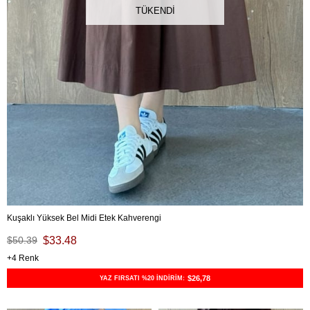
TÜKENDI
Kuşaklı Yüksek Bel Midi Etek Kahverengi
$50.39
$33.48
4
$26,78
YAZ FIRSATI %20 İNDİRİM: