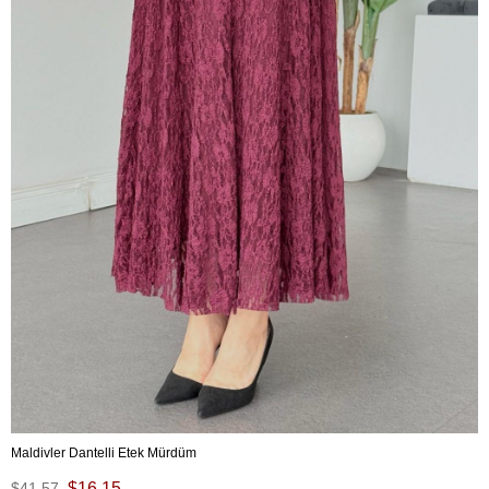
Maldivler Dantelli Etek Mürdüm
$41.57
$16.15