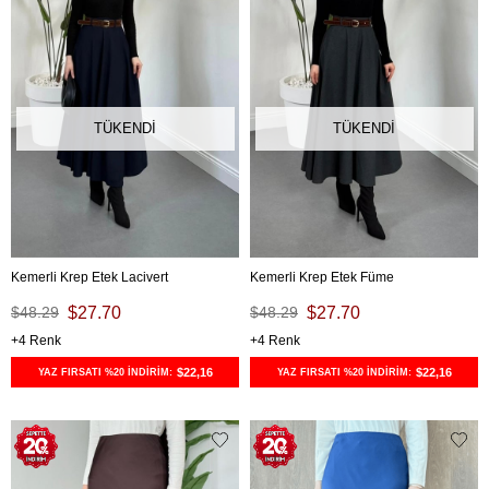
TÜKENDI
TÜKENDI
Kemerli Krep Etek Lacivert
Kemerli Krep Etek Füme
$48.29
$27.70
$48.29
$27.70
4
4
$22,16
$22,16
YAZ FIRSATI %20 İNDİRİM:
YAZ FIRSATI %20 İNDİRİM: