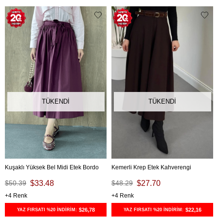
TÜKENDI
TÜKENDI
Kuşaklı Yüksek Bel Midi Etek Bordo
Kemerli Krep Etek Kahverengi
$50.39
$33.48
$48.29
$27.70
4
4
$26,78
$22,16
YAZ FIRSATI %20 İNDİRİM:
YAZ FIRSATI %20 İNDİRİM: