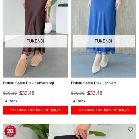
TÜKENDI
TÜKENDI
Fistolu Saten Etek Kahverengi
Fistolu Saten Etek Lacivert
$50.39
$33.48
$50.39
$33.48
4
4
$26,78
$26,78
YAZ FIRSATI %20 İNDİRİM:
YAZ FIRSATI %20 İNDİRİM: