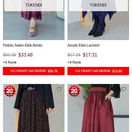
TÜKENDI
TÜKENDI
Fistolu Saten Etek Bordo
Asude Etek Lacivert
$50.39
$33.48
$27.29
$17.31
4
4
$26,78
$13,85
YAZ FIRSATI %20 İNDİRİM:
YAZ FIRSATI %20 İNDİRİM: