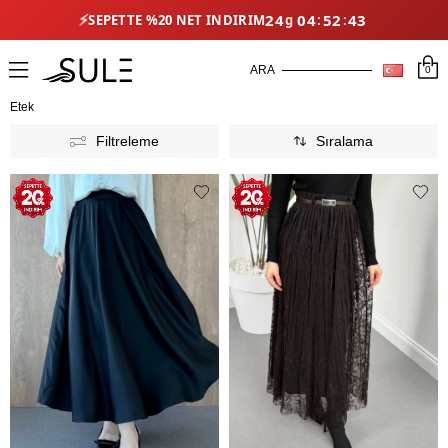
24
04
52
38
⚡
SEPETTE %20 NET İNDIRIM
0
Etek
Filtreleme
Sıralama