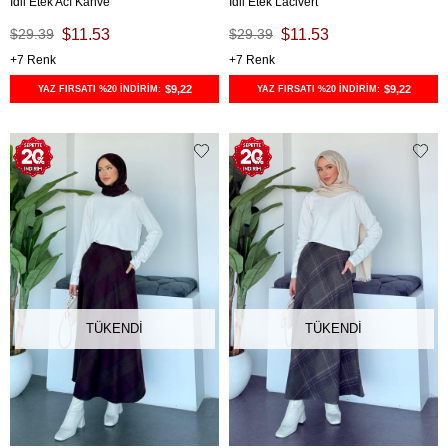
İdil Etek Acı Kahve
İdil Etek Lacivert
$29.39
$11.53
$29.39
$11.53
7
7
$9,22
$9,22
YAZ FIRSATI %20 İNDİRİM:
YAZ FIRSATI %20 İNDİRİM:
TÜKENDI
TÜKENDI