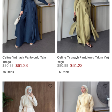
Celine Yırtmaçlı Pantolonlu Takım
Celine Yırtmaçlı Pantolonlu Takım Yağ
İndigo
Yeşili
$80.88
$61.23
$80.88
$61.23
6
6