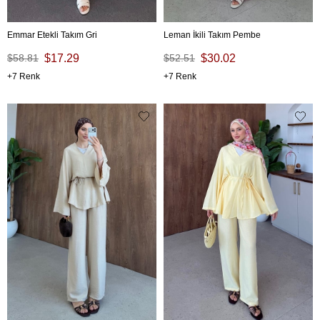
Emmar Etekli Takım Gri
Leman İkili Takım Pembe
$58.81
$17.29
$52.51
$30.02
7
7