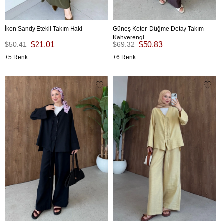
İkon Sandy Etekli Takım Haki
Güneş Keten Düğme Detay Takım
Kahverengi
$50.41
$21.01
$69.32
$50.83
5
6