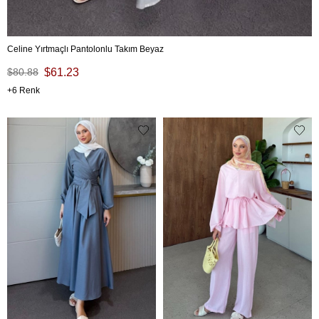
Celine Yırtmaçlı Pantolonlu Takım Beyaz
$80.88
$61.23
6