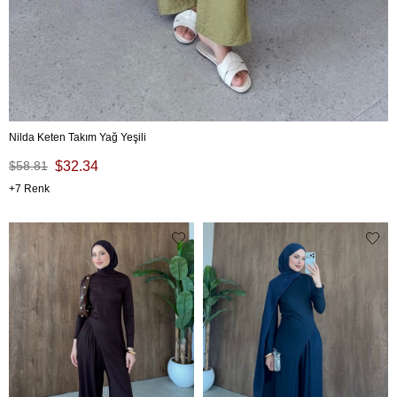
Nilda Keten Takım Yağ Yeşili
$58.81
$32.34
7