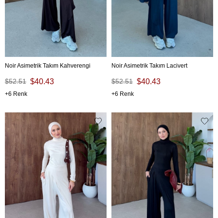
Noir Asimetrik Takım Kahverengi
Noir Asimetrik Takım Lacivert
$52.51
$40.43
$52.51
$40.43
6
6