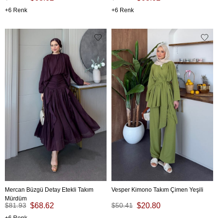
6
6
Mercan Büzgü Detay Etekli Takım
Vesper Kimono Takım Çimen Yeşili
Mürdüm
$81.93
$68.62
$50.41
$20.80