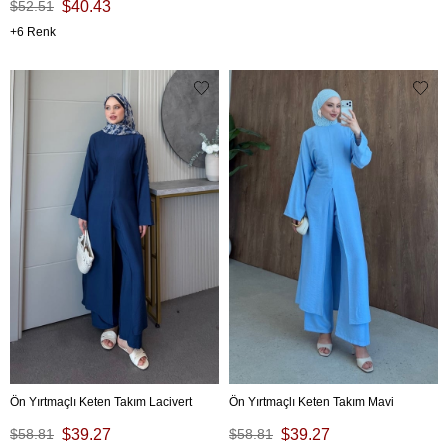
$52.51
$40.43
6
Ön Yırtmaçlı Keten Takım Lacivert
Ön Yırtmaçlı Keten Takım Mavi
$58.81
$39.27
$58.81
$39.27