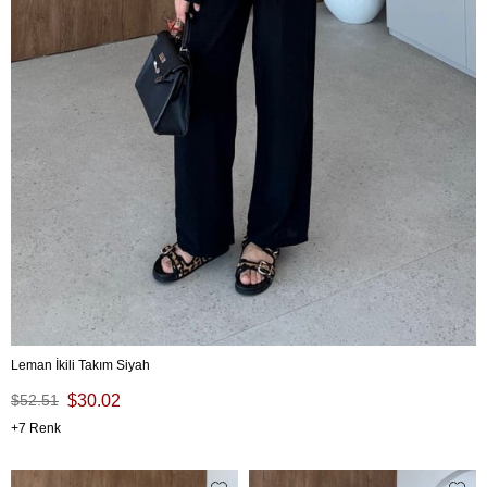
Leman İkili Takım Siyah
$52.51
$30.02
7