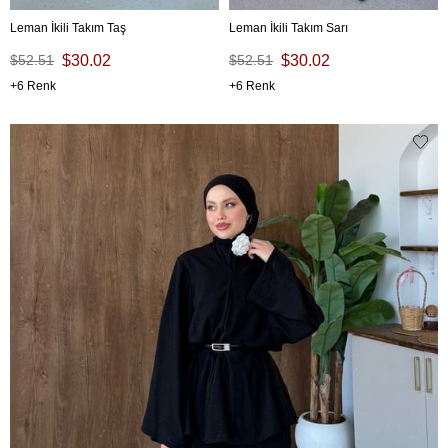
Leman İkili Takım Taş
Leman İkili Takım Sarı
$52.51
$30.02
$52.51
$30.02
6
6