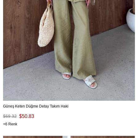
Güneş Keten Düğme Detay Takım Haki
$69.32
$50.83
6