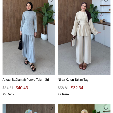
Arkası Bağlamalı Penye Takım Gri
Nilda Keten Takım Taş
$54.61
$40.43
$58.81
$32.34
5
7