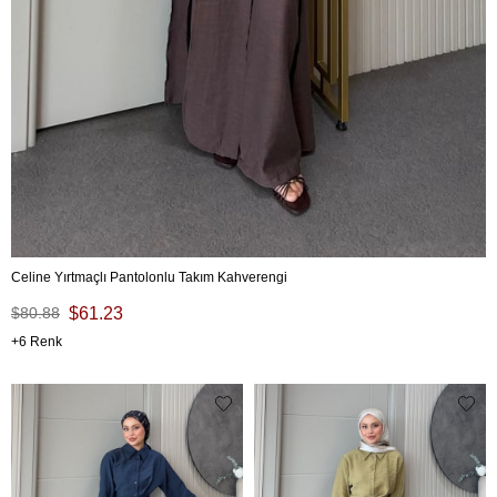
Celine Yırtmaçlı Pantolonlu Takım Kahverengi
$80.88
$61.23
6