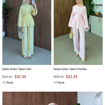
Nilda Keten Takım Sarı
Nilda Keten Takım Pembe
$58.81
$32.34
$58.81
$32.34
7
7