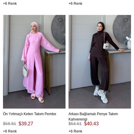
6
6
Ön Yırtmaçlı Keten Takım Pembe
Arkası Bağlamalı Penye Takım
Kahverengi
$58.81
$39.27
$54.61
$40.43
6
6