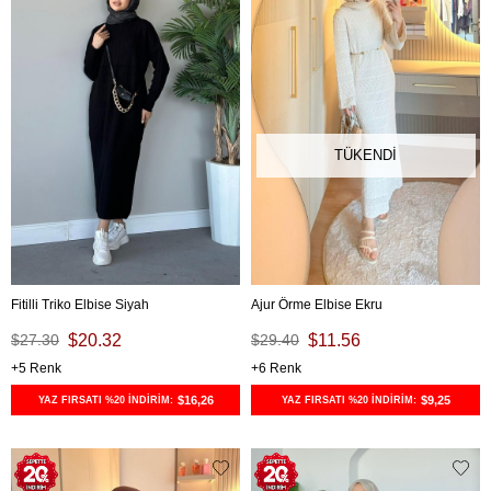
TÜKENDI
Fitilli Triko Elbise Siyah
Ajur Örme Elbise Ekru
$27.30
$20.32
$29.40
$11.56
5
6
$16,26
$9,25
YAZ FIRSATI %20 İNDİRİM:
YAZ FIRSATI %20 İNDİRİM: