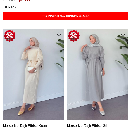
8
$18,47
YAZ FIRSATI %20 İNDİRİM:
Merserize Taşlı Elbise Krem
Merserize Taşlı Elbise Gri