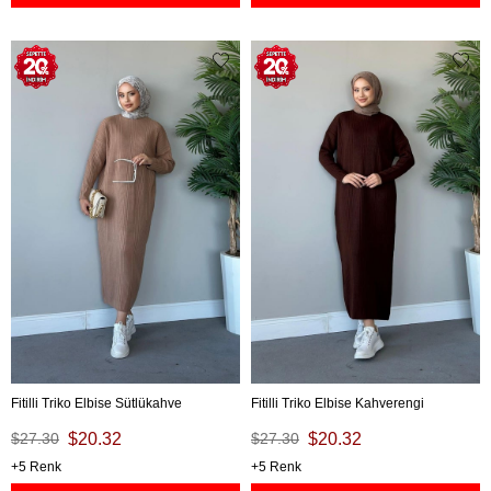
Fitilli Triko Elbise Sütlükahve
Fitilli Triko Elbise Kahverengi
$27.30
$20.32
$27.30
$20.32
5
5