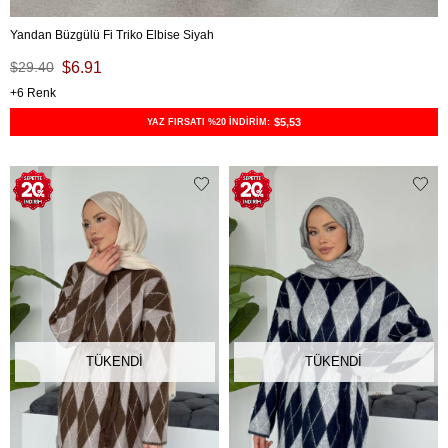
Yandan Büzgülü Fi Triko Elbise Siyah
$29.40
$6.91
6
$5,53
YAZ FIRSATI %20 İNDİRİM:
TÜKENDI
TÜKENDI