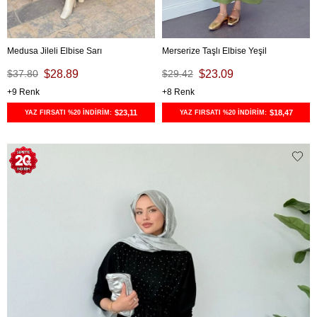
Medusa Jileli Elbise Sarı
Merserize Taşlı Elbise Yeşil
$37.80
$28.89
$29.42
$23.09
9
8
$23,11
$18,47
YAZ FIRSATI %20 İNDİRİM:
YAZ FIRSATI %20 İNDİRİM: