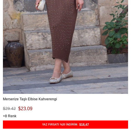
Merserize Taşlı Elbise Kahverengi
$29.42
$23.09
8
$18,47
YAZ FIRSATI %20 İNDİRİM: