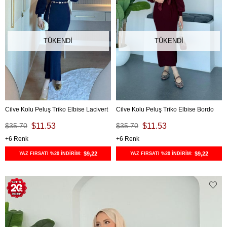
TÜKENDI
TÜKENDI
Cilve Kolu Peluş Triko Elbise Lacivert
Cilve Kolu Peluş Triko Elbise Bordo
$35.70
$11.53
$35.70
$11.53
6
6
$9,22
$9,22
YAZ FIRSATI %20 İNDİRİM:
YAZ FIRSATI %20 İNDİRİM: