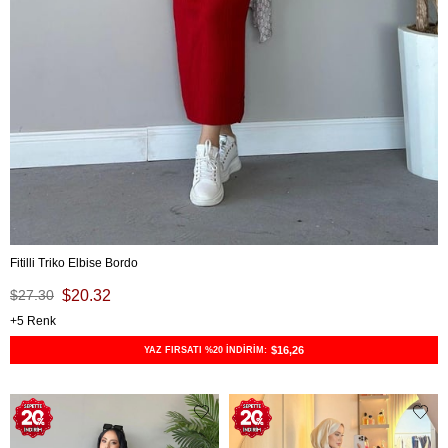
Fitilli Triko Elbise Bordo
$27.30
$20.32
5
$16,26
YAZ FIRSATI %20 İNDİRİM: