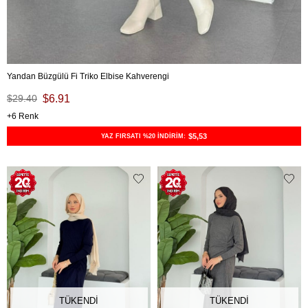
Yandan Büzgülü Fi Triko Elbise Kahverengi
$29.40
$6.91
6
$5,53
YAZ FIRSATI %20 İNDİRİM:
TÜKENDI
TÜKENDI