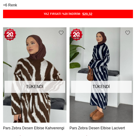
6
$20,32
YAZ FIRSATI %20 İNDİRİM:
TÜKENDI
TÜKENDI
Pars Zebra Desen Elbise Kahverengi
Pars Zebra Desen Elbise Lacivert