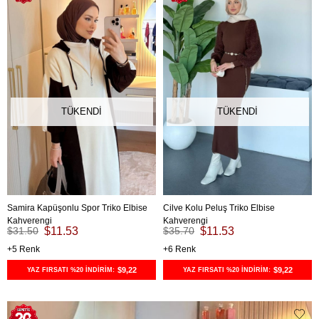
TÜKENDI
TÜKENDI
Samira Kapüşonlu Spor Triko Elbise
Cilve Kolu Peluş Triko Elbise
Kahverengi
Kahverengi
$31.50
$11.53
$35.70
$11.53
5
6
$9,22
$9,22
YAZ FIRSATI %20 İNDİRİM:
YAZ FIRSATI %20 İNDİRİM: