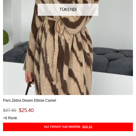
TÜKENDI
Pars Zebra Desen Elbise Camel
$37.80
$25.40
6
$20,32
YAZ FIRSATI %20 İNDİRİM: