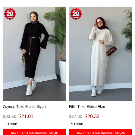
Zeynep Triko Elbise Siyah
Fitilli Triko Elbise Ekru
$33.60
$21.01
$27.30
$20.32
1
5
$16,81
$16,26
YAZ FIRSATI %20 İNDİRİM:
YAZ FIRSATI %20 İNDİRİM: