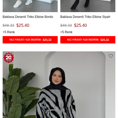
Baklava Desenli Triko Elbise Bordo
Baklava Desenli Triko Elbise Siyah
$48.33
$25.40
$48.33
$25.40
5
5
$20,32
$20,32
YAZ FIRSATI %20 İNDİRİM:
YAZ FIRSATI %20 İNDİRİM: