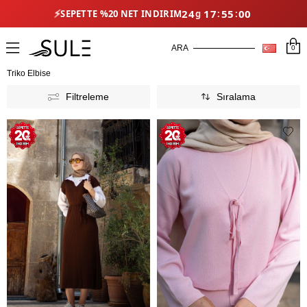
24
17
54
56
⚡
SEPETTE %20 NET İNDIRIM
0
Triko Elbise
Filtreleme
Sıralama