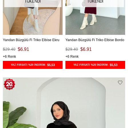
TÜKENDI
TÜKENDI
Yandan Büzgülü Fi Triko Elbise Ekru
Yandan Büzgülü Fi Triko Elbise Bordo
$29.40
$6.91
$29.40
$6.91
6
6
$5,53
$5,53
YAZ FIRSATI %20 İNDİRİM:
YAZ FIRSATI %20 İNDİRİM: