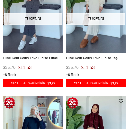
TÜKENDI
TÜKENDI
Cilve Kolu Peluş Triko Elbise Füme
Cilve Kolu Peluş Triko Elbise Taş
$35.70
$11.53
$35.70
$11.53
6
6
$9,22
$9,22
YAZ FIRSATI %20 İNDİRİM:
YAZ FIRSATI %20 İNDİRİM: