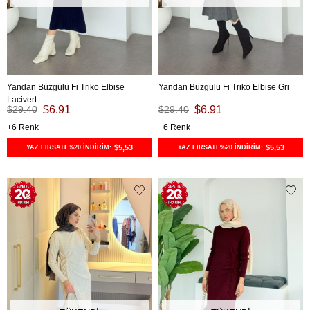
Yandan Büzgülü Fi Triko Elbise
Yandan Büzgülü Fi Triko Elbise Gri
Lacivert
$29.40
$6.91
$29.40
$6.91
6
6
$5,53
$5,53
YAZ FIRSATI %20 İNDİRİM:
YAZ FIRSATI %20 İNDİRİM: