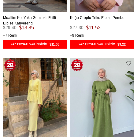
Muallim Kol Yaka Gömlekli Fitilli
Kuğu Croplu Triko Elbise Pembe
Elbise Kahverengi
$29.40
$13.85
$27.30
$11.53
7
9
$11,08
$9,22
YAZ FIRSATI %20 İNDİRİM:
YAZ FIRSATI %20 İNDİRİM: