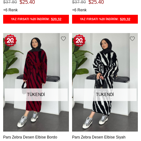
$37.80
$25.40
$37.80
$25.40
6
6
$20,32
$20,32
YAZ FIRSATI %20 İNDİRİM:
YAZ FIRSATI %20 İNDİRİM:
TÜKENDI
TÜKENDI
Pars Zebra Desen Elbise Bordo
Pars Zebra Desen Elbise Siyah