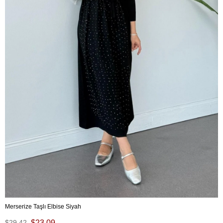
Merserize Taşlı Elbise Siyah
$29.42
$23.09