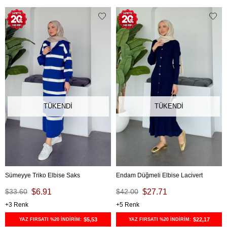
TÜKENDI
TÜKENDI
Sümeyye Triko Elbise Saks
Endam Düğmeli Elbise Lacivert
$33.60
$6.91
$42.00
$27.71
3
5
$5,53
$22,17
YAZ FIRSATI %20 İNDİRİM:
YAZ FIRSATI %20 İNDİRİM: