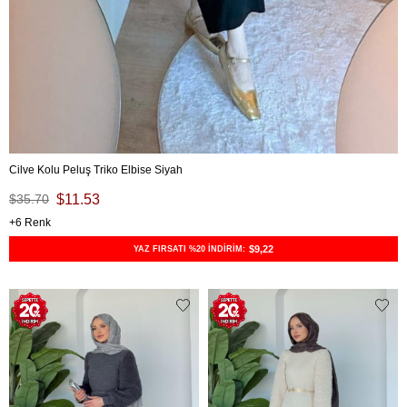
Cilve Kolu Peluş Triko Elbise Siyah
$35.70
$11.53
6
$9,22
YAZ FIRSATI %20 İNDİRİM: