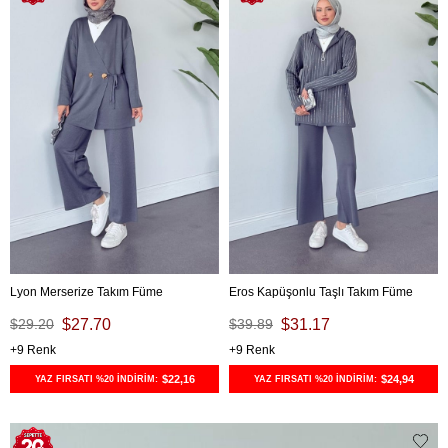
Lyon Merserize Takım Füme
Eros Kapüşonlu Taşlı Takım Füme
$29.20
$27.70
$39.89
$31.17
9
9
$22,16
$24,94
YAZ FIRSATI %20 İNDİRİM:
YAZ FIRSATI %20 İNDİRİM: