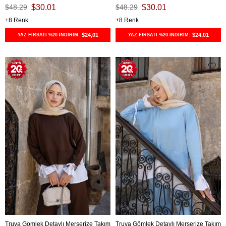
$48.29
$30.01
$48.29
$30.01
8
8
$24,01
$24,01
YAZ FIRSATI %20 İNDİRİM:
YAZ FIRSATI %20 İNDİRİM:
Truva Gömlek Detaylı Merserize Takım
Truva Gömlek Detaylı Merserize Takım