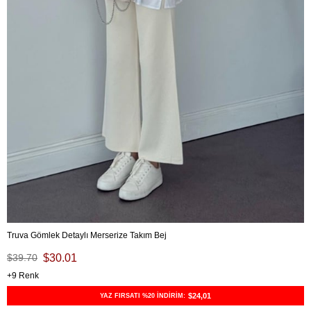
Truva Gömlek Detaylı Merserize Takım Bej
$39.70
$30.01
9
$24,01
YAZ FIRSATI %20 İNDİRİM: