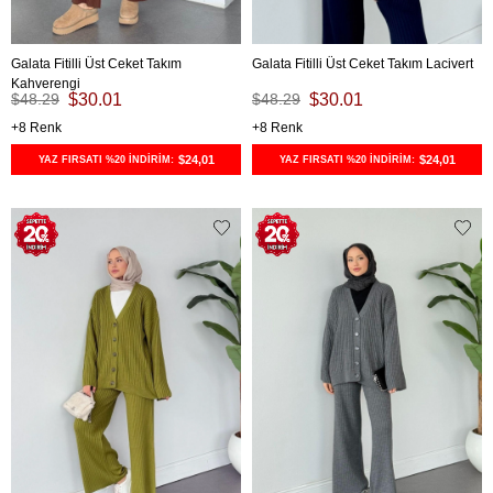
Galata Fitilli Üst Ceket Takım
Galata Fitilli Üst Ceket Takım Lacivert
Kahverengi
$48.29
$30.01
$48.29
$30.01
8
8
$24,01
$24,01
YAZ FIRSATI %20 İNDİRİM:
YAZ FIRSATI %20 İNDİRİM: