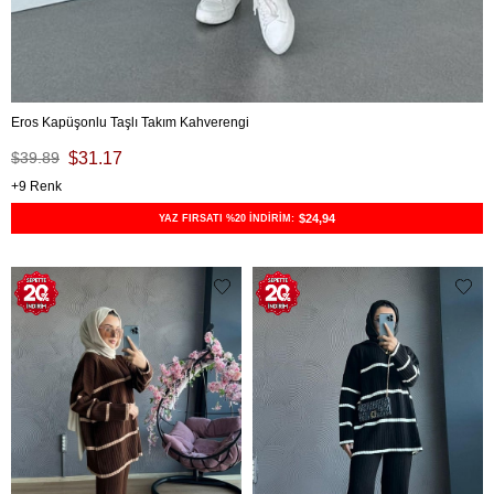
Eros Kapüşonlu Taşlı Takım Kahverengi
$39.89
$31.17
9
$24,94
YAZ FIRSATI %20 İNDİRİM: