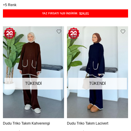
5
$24,01
YAZ FIRSATI %20 İNDİRİM:
TÜKENDI
TÜKENDI
Dudu Triko Takım Kahverengi
Dudu Triko Takım Lacivert