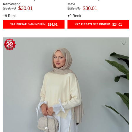
Kahverengi
Mavi
$39.70
$30.01
$39.70
$30.01
9
9
$24,01
$24,01
YAZ FIRSATI %20 İNDİRİM:
YAZ FIRSATI %20 İNDİRİM: