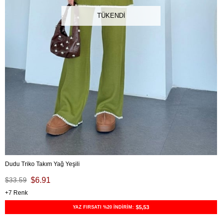
TÜKENDI
Dudu Triko Takım Yağ Yeşili
$33.59
$6.91
7
$5,53
YAZ FIRSATI %20 İNDİRİM: