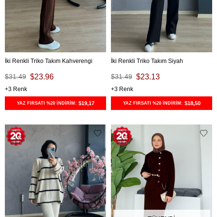
İki Renkli Triko Takım Kahverengi
İki Renkli Triko Takım Siyah
$31.49
$23.96
$31.49
$23.13
3
3
$19,17
$18,50
YAZ FIRSATI %20 İNDİRİM:
YAZ FIRSATI %20 İNDİRİM: