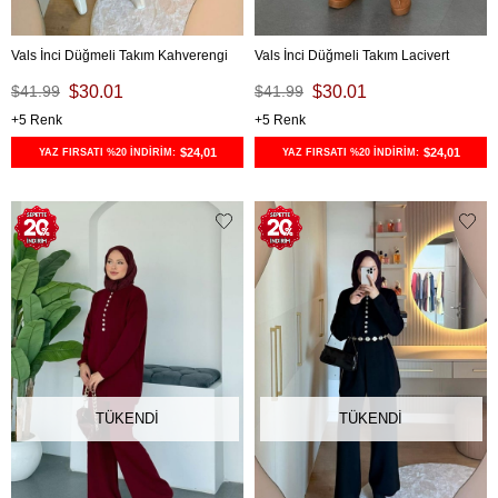
Vals İnci Düğmeli Takım Kahverengi
Vals İnci Düğmeli Takım Lacivert
$41.99
$30.01
$41.99
$30.01
5
5
$24,01
$24,01
YAZ FIRSATI %20 İNDİRİM:
YAZ FIRSATI %20 İNDİRİM:
TÜKENDI
TÜKENDI