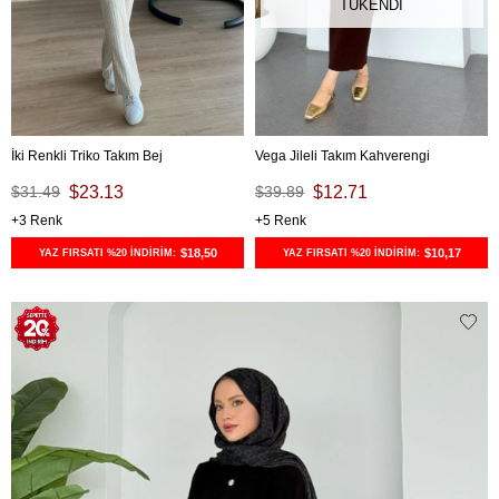
TÜKENDI
İki Renkli Triko Takım Bej
Vega Jileli Takım Kahverengi
$31.49
$23.13
$39.89
$12.71
3
5
$18,50
$10,17
YAZ FIRSATI %20 İNDİRİM:
YAZ FIRSATI %20 İNDİRİM: