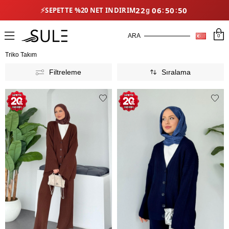
⚡
22
06
50
47
SEPETTE %20 NET İNDIRIM
0
Triko Takım
Filtreleme
Sıralama