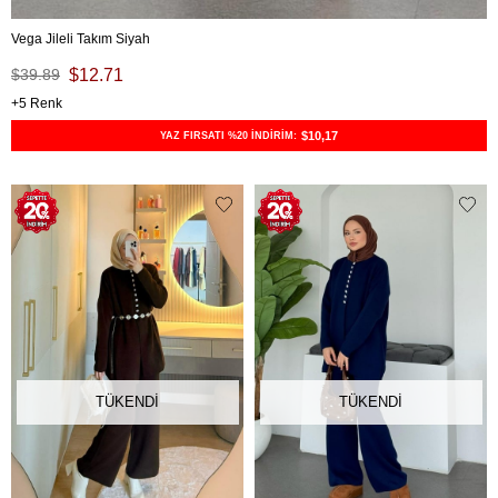
Vega Jileli Takım Siyah
$39.89
$12.71
5
$10,17
YAZ FIRSATI %20 İNDİRİM:
TÜKENDI
TÜKENDI