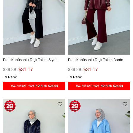
Eros Kapüşonlu Taşlı Takım Siyah
Eros Kapüşonlu Taşlı Takım Bordo
$39.89
$31.17
$39.89
$31.17
9
9
$24,94
$24,94
YAZ FIRSATI %20 İNDİRİM:
YAZ FIRSATI %20 İNDİRİM: