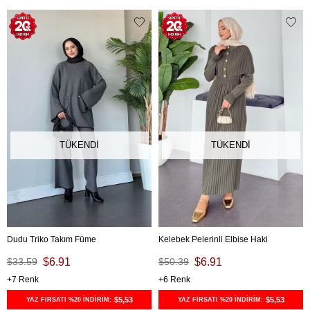
TÜKENDI
TÜKENDI
Dudu Triko Takım Füme
Kelebek Pelerinli Elbise Haki
$33.59
$6.91
$50.39
$6.91
7
6
$5,53
$5,53
YAZ FIRSATI %20 İNDİRİM:
YAZ FIRSATI %20 İNDİRİM: