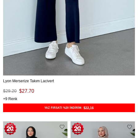
Lyon Merserize Takım Lacivert
$29.20
$27.70
9
$22,16
YAZ FIRSATI %20 İNDİRİM: