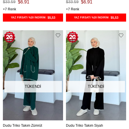
$33.59
$6.91
$33.59
$6.91
7
7
$5,53
$5,53
YAZ FIRSATI %20 İNDİRİM:
YAZ FIRSATI %20 İNDİRİM:
TÜKENDI
TÜKENDI
Dudu Triko Takım Zümrüt
Dudu Triko Takım Siyah