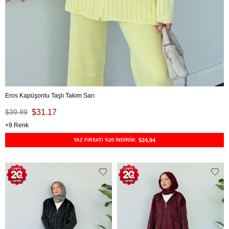
Eros Kapüşonlu Taşlı Takım Sarı
$39.89
$31.17
9
$24,94
YAZ FIRSATI %20 İNDİRİM: