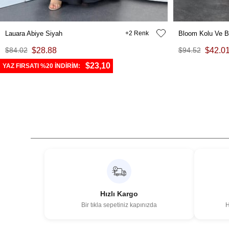
Lauara Abiye Siyah
2
Bloom Kolu Ve B
$84.02
$28.88
$94.52
$42.0
$23,10
YAZ FIRSATI %20 İNDİRİM:
Hızlı Kargo
Bir tıkla sepetiniz kapınızda
H