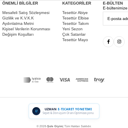
ÖNEMLİ BİLGİLER
KATEGORİLER
E-BÜLTEN
E-bültenimize 
Mesafeli Satış Sözleşmesi
Tesettür Abiye
Gizlilik ve K.V.K.K
Tesettür Elbise
Aydınlatma Metni
Tesettür Takım
Kişisel Verilerin Korunması
Yeni Sezon
Değişim Koşulları
Çok Satanlar
Tesettür Mayo
UZMAN
E-TICARET YONETIMI
U
Sepet & Dönüşüm Oranı Optimizasyonu
© 2026-
Şule Giyim
| Tüm Hakları Saklıdır.