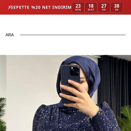
23
18
27
36
⚡
SEPETTE %20 NET İNDIRIM
GÜN
SAAT
DK
SN