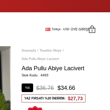
ÜYE GIRIŞI
Türkçe - USD
0
Anasayfa
Tesettür Abiye
Ada Pullu Abiye Lacivert
Ada Pullu Abiye Lacivert
Stok Kodu
4493
$36.76
$34.66
%
6
İndirim
$27,73
YAZ FIRSATI %20 İNDİRİM: