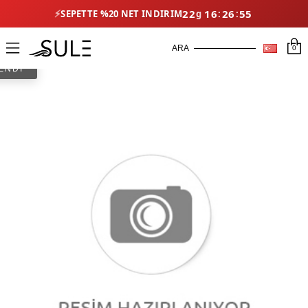
⚡
22
16
26
54
SEPETTE %20 NET İNDIRIM
0
ENDİ