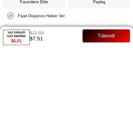
Favorilere Ekle
Paylaş
Fiyat Düşünce Haber Ver
$11.55
YAZ FIRSATI
Gelince Haber Ver
%20 İNDİRİM:
$7.51
$6,01
ÜRÜN ÖZELLIKLERI
135 Cm Kemerli Tam Kalıp
ÖDEME SEÇENEKLERI
ÜRÜN ÖNERILERI
BEDEN TABLOSU
BENZER ÜRÜNLER