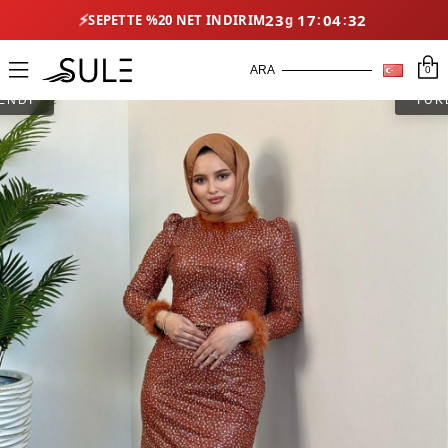
23
17
04
31
⚡
SEPETTE %20 NET İNDIRIM
0
ENDİ
TÜK