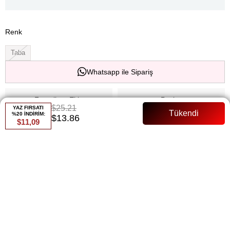
Renk
Taba
Whatsapp ile Sipariş
Favorilere Ekle
Paylaş
$25.21
YAZ FIRSATI
%20 İNDİRİM:
$13.86
$11,09
Fiyat Düşünce Haber Ver
Gelince Haber Ver
ÜRÜN ÖZELLIKLERI
Ürün boyu 148cm
Rahat kesim