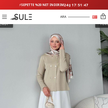
⚡
24
17
51
46
SEPETTE %20 NET İNDIRIM
0
ENDİ
TÜK