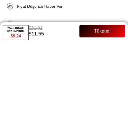
Fiyat Düşünce Haber Ver
Gelince Haber Ver
$21.01
YAZ FIRSATI
%20 İNDİRİM:
$11.55
$9,24
ÜRÜN ÖZELLIKLERI
RÜN ÖZELLİKLERİ:
Ürün Boyu: 60 cm
Kumaş Bilgisi: Merserize Soğuk İplik Kumaş – Hafif ve nefes
alabilen yapısıyla konforlu kullanım sunar.
Özellikler: Yazlık ve mevsimlik kullanıma uygundur, terletmeyen
özel ipliklerden üretilmiştir, tiftiklenme yapmaz.
BEDEN SEÇENEĞİ: Standart Beden
MANKEN BİLGİLERİ: Boy: 174 cm, Kilo: 59 kg
Ayben Hırka, zarif ve şık tasarımıyla her mevsim rahatlıkla
kullanabileceğiniz bir parçadır. Merserize soğuk iplik kumaşı
sayesinde hafif ve hava alan bir yapıya sahip olup, yaz aylarında
serin tutarken mevsim geçişlerinde de konforlu bir kullanım sunar.