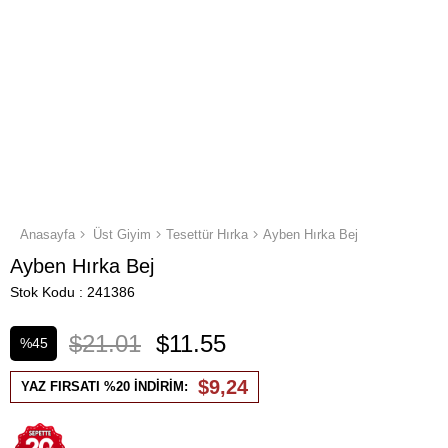
Anasayfa
Üst Giyim
Tesettür Hırka
Ayben Hırka Bej
Ayben Hırka Bej
Stok Kodu
241386
$21.01
$11.55
%
45
İndirim
$9,24
YAZ FIRSATI %20 İNDİRİM: