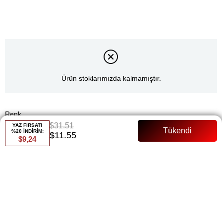
Ürün stoklarımızda kalmamıştır.
Renk
$31.51
YAZ FIRSATI
%20 İNDİRİM:
$11.55
Gri
$9,24
Whatsapp ile Sipariş
Favorilere Ekle
Paylaş
Fiyat Düşünce Haber Ver