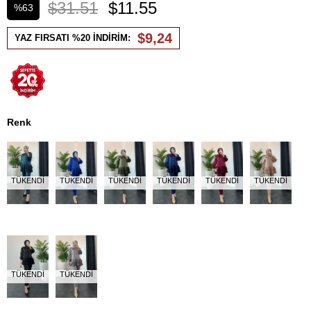
$31.51
$11.55
%
63
İndirim
$9,24
YAZ FIRSATI %20 İNDİRİM:
Renk
TÜKENDI
TÜKENDI
TÜKENDI
TÜKENDI
TÜKENDI
TÜKENDI
TÜKENDI
TÜKENDI