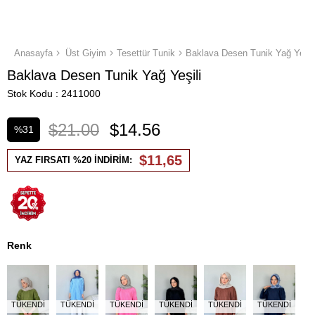
Anasayfa
Üst Giyim
Tesettür Tunik
Baklava Desen Tunik Yağ Yeşil
Baklava Desen Tunik Yağ Yeşili
Stok Kodu
2411000
$21.00
$14.56
%
31
İndirim
$11,65
YAZ FIRSATI %20 İNDİRİM:
Renk
TÜKENDI
TÜKENDI
TÜKENDI
TÜKENDI
TÜKENDI
TÜKENDI