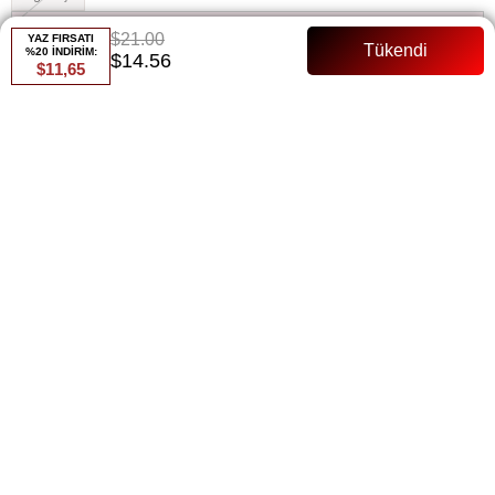
Whatsapp ile Sipariş
$21.00
YAZ FIRSATI
%20 İNDİRİM:
$14.56
$11,65
Favorilere Ekle
Paylaş
Fiyat Düşünce Haber Ver
Gelince Haber Ver
ÜRÜN ÖZELLIKLERI
ÜRÜN ÖZELLİKLERİ:
Kumaş: Soğuk iplik triko, hafif ve nefes alabilen yapısıyla terletmez,
konforlu bir kullanım sunar.
Tunik Boy: 78 cm, ideal uzunlukta rahat ve şık bir görünüm sağlar.
Beden Uyumu: 36'dan 42'ye kadar olan bedenlere uyum sağlar,
geniş bir kullanıcı kitlesine hitap eder.
Kalıp: Rahat kalıbı sayesinde gün boyu konfor sunar.