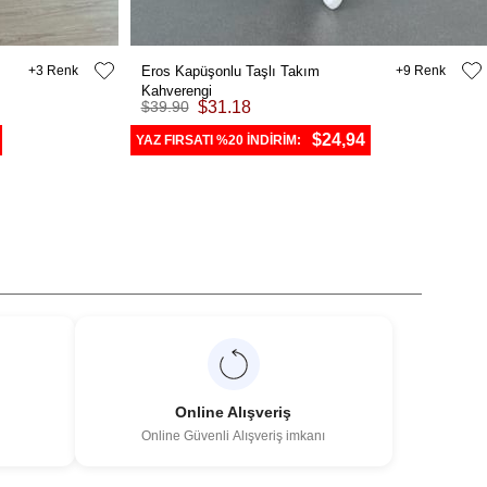
3
Eros Kapüşonlu Taşlı Takım
9
Kahverengi
$39.90
$31.18
$24,94
YAZ FIRSATI %20 İNDİRİM:
Online Alışveriş
Online Güvenli Alışveriş imkanı