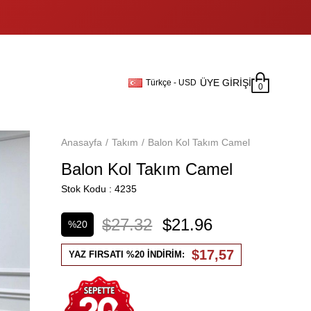
ÜYE GIRIŞI
Türkçe - USD
0
Anasayfa
Takım
Balon Kol Takım Camel
Balon Kol Takım Camel
Stok Kodu
4235
$27.32
$21.96
%
20
İndirim
$17,57
YAZ FIRSATI %20 İNDİRİM: