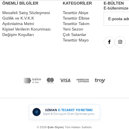
ÖNEMLİ BİLGİLER
KATEGORİLER
E-BÜLTEN
E-bültenimize 
Mesafeli Satış Sözleşmesi
Tesettür Abiye
Gizlilik ve K.V.K.K
Tesettür Elbise
Aydınlatma Metni
Tesettür Takım
Kişisel Verilerin Korunması
Yeni Sezon
Değişim Koşulları
Çok Satanlar
Tesettür Mayo
UZMAN
E-TICARET YONETIMI
U
Sepet & Dönüşüm Oranı Optimizasyonu
© 2026-
Şule Giyim
| Tüm Hakları Saklıdır.