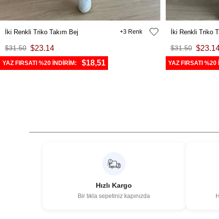
İki Renkli Triko Takım Bej
3
İki Renkli Triko
$31.50
$23.14
$31.50
$23.1
$18,51
YAZ FIRSATI %20 İNDİRİM:
YAZ FIRSATI %20 
Hızlı Kargo
Bir tıkla sepetiniz kapınızda
H