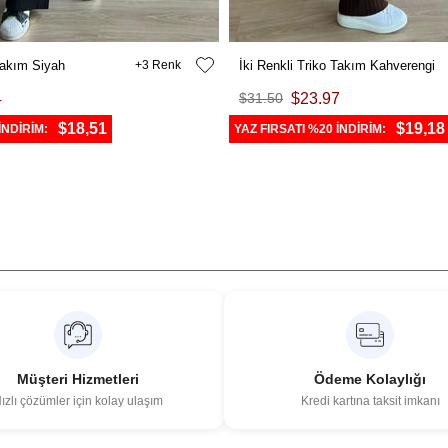
 Takım Siyah
3
İki Renkli Triko Takım Kahverengi
4
$31.50
$23.97
$18,51
$19,18
İNDİRİM:
YAZ FIRSATI %20 İNDİRİM:
Müşteri Hizmetleri
Ödeme Kolaylığı
ızlı çözümler için kolay ulaşım
Kredi kartına taksit imkanı