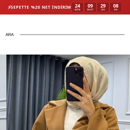
24
09
29
08
⚡
SEPETTE %20 NET İNDIRIM
GÜN
SAAT
DK
SN