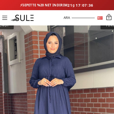
⚡
21
17
07
36
SEPETTE %20 NET İNDIRIM
0
ENDİ
TÜK