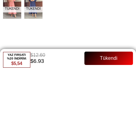
TÜKENDI
TÜKENDI
$12.60
YAZ FIRSATI
%20 İNDİRİM:
$6.93
$5,54
Ürün stoklarımızda kalmamıştır.
Renk
Lacivert
Whatsapp ile Sipariş
Favorilere Ekle
Paylaş