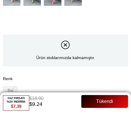
Ürün stoklarımızda kalmamıştır.
Renk
Bej
$18.90
YAZ FIRSATI
Whatsapp ile Sipariş
%20 İNDİRİM:
$9.24
$7,39
Favorilere Ekle
Paylaş
Fiyat Düşünce Haber Ver