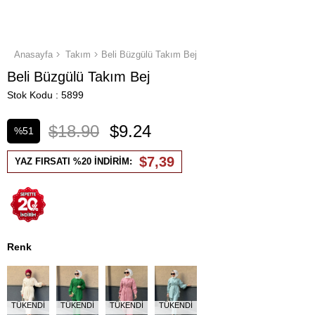
Anasayfa
Takım
Beli Büzgülü Takım Bej
Beli Büzgülü Takım Bej
Stok Kodu
5899
$18.90
$9.24
%
51
İndirim
$7,39
YAZ FIRSATI %20 İNDİRİM:
Renk
TÜKENDI
TÜKENDI
TÜKENDI
TÜKENDI