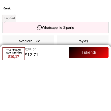
Renk
Lacivert
Whatsapp ile Sipariş
Favorilere Ekle
Paylaş
$25.21
YAZ FIRSATI
Fiyat Düşünce Haber Ver
%20 İNDİRİM:
$12.71
$10,17
Gelince Haber Ver
ÜRÜN ÖZELLIKLERI
Şifon Astarlı Tam kalıp Manken Bedenı :36 Beden
ÖDEME SEÇENEKLERI