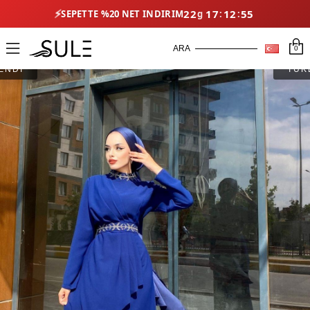
⚡
22
17
12
55
SEPETTE %20 NET İNDIRIM
0
ENDİ
TÜK