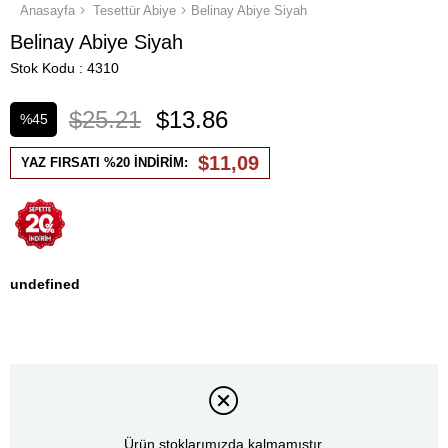
Anasayfa
Tesettür Abiye
Belinay Abiye Siyah
Belinay Abiye Siyah
Stok Kodu
4310
$25.21
$13.86
%
45
İndirim
$11,09
YAZ FIRSATI %20 İNDİRİM:
undefined
Ürün stoklarımızda kalmamıştır.