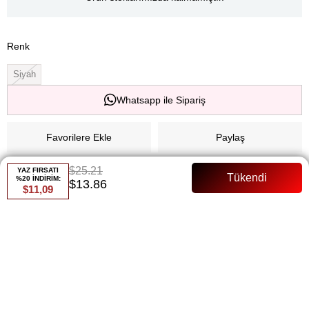
Renk
Siyah
Whatsapp ile Sipariş
Favorilere Ekle
Paylaş
Fiyat Düşünce Haber Ver
$25.21
YAZ FIRSATI
%20 İNDİRİM:
$13.86
$11,09
Gelince Haber Ver
ÜRÜN ÖZELLIKLERI
138 Cm İç göstermez Krep kumaş modelin ölçüleri şu şekildedir :
Boy 1.68 cm, Göğüs 90 cm, Basen 90 cm. Siparişiniz, 24 saat