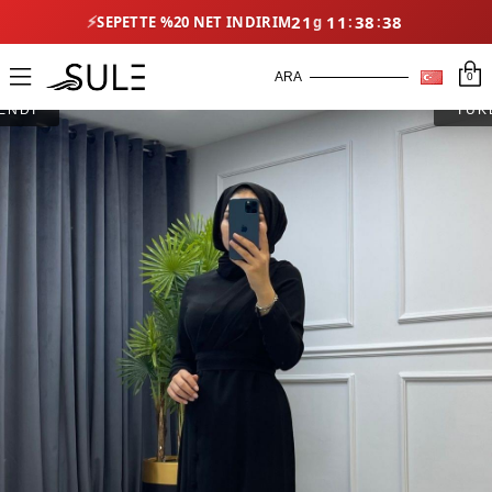
⚡
21
11
38
38
SEPETTE %20 NET İNDIRIM
0
ENDİ
TÜK