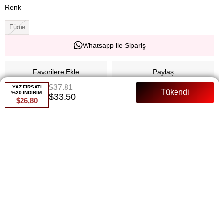
Renk
Füme
Whatsapp ile Sipariş
Favorilere Ekle
Paylaş
$37.81
YAZ FIRSATI
%20 İNDİRİM:
Fiyat Düşünce Haber Ver
$33.50
$26,80
Gelince Haber Ver
ÜRÜN ÖZELLIKLERI
ÖDEME SEÇENEKLERI
ÜRÜN ÖNERILERI