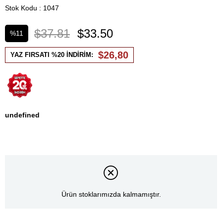
Stok Kodu
1047
$37.81
$33.50
%
11
İndirim
$26,80
YAZ FIRSATI %20 İNDİRİM:
undefined
Ürün stoklarımızda kalmamıştır.