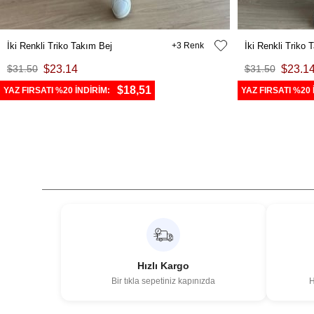
İki Renkli Triko Takım Bej
3
İki Renkli Triko
$31.50
$23.14
$31.50
$23.1
$18,51
YAZ FIRSATI %20 İNDİRİM:
YAZ FIRSATI %20 
Hızlı Kargo
Bir tıkla sepetiniz kapınızda
H