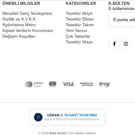
ÖNEMLİ BİLGİLER
KATEGORİLER
E-BÜLTEN
E-bültenimize 
Mesafeli Satış Sözleşmesi
Tesettür Abiye
Gizlilik ve K.V.K.K
Tesettür Elbise
Aydınlatma Metni
Tesettür Takım
Kişisel Verilerin Korunması
Yeni Sezon
Değişim Koşulları
Çok Satanlar
Tesettür Mayo
UZMAN
E-TICARET YONETIMI
U
Sepet & Dönüşüm Oranı Optimizasyonu
© 2026-
Şule Giyim
| Tüm Hakları Saklıdır.