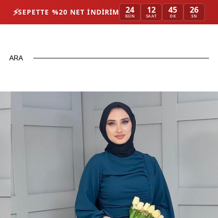
24
12
45
25
⚡
SEPETTE %20 NET İNDIRIM
GÜN
SAAT
DK
SN