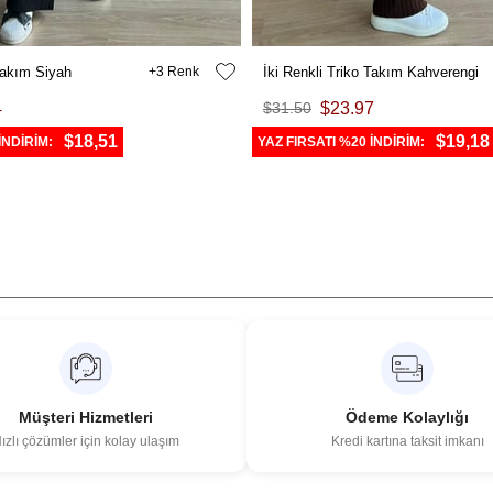
 Takım Siyah
3
İki Renkli Triko Takım Kahverengi
4
$31.50
$23.97
$18,51
$19,18
İNDİRİM:
YAZ FIRSATI %20 İNDİRİM:
Müşteri Hizmetleri
Ödeme Kolaylığı
ızlı çözümler için kolay ulaşım
Kredi kartına taksit imkanı