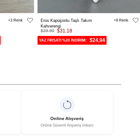
3
Eros Kapüşonlu Taşlı Takım
9
Kahverengi
$39.90
$31.18
$24,94
YAZ FIRSATI %20 İNDİRİM:
Online Alışveriş
Online Güvenli Alışveriş imkanı