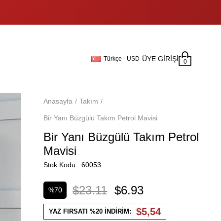
ÜYE GIRIŞI
Türkçe - USD
0
Anasayfa
Takım
Bir Yanı Büzgülü Takım Petrol Mavisi
Bir Yanı Büzgülü Takım Petrol
Mavisi
Stok Kodu
60053
$23.11
$6.93
%
70
İndirim
$5,54
YAZ FIRSATI %20 İNDİRİM: