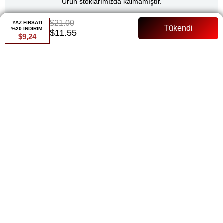
Ürün stoklarımızda kalmamıştır.
$21.00
YAZ FIRSATI
%20 İNDİRİM:
$11.55
$9,24
Renk
Saks
Whatsapp ile Sipariş
Favorilere Ekle
Paylaş
Fiyat Düşünce Haber Ver
Gelince Haber Ver
ÜRÜN ÖZELLIKLERI
149 Cm Kendinden Simli Fermuarlı Tam Kalıp Manken Bedeni: 36
beden