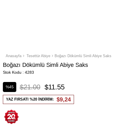
Anasayfa
Tesettür Abiye
Boğazı Dökümlü Simli Abiye Saks
Boğazı Dökümlü Simli Abiye Saks
Stok Kodu
4283
$21.00
$11.55
%
45
İndirim
$9,24
YAZ FIRSATI %20 İNDİRİM: