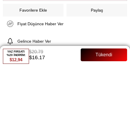
Favorilere Ekle
Paylaş
Fiyat Düşünce Haber Ver
Gelince Haber Ver
$20.79
YAZ FIRSATI
%20 İNDİRİM:
$16.17
$12,94
ÜRÜN ÖZELLIKLERI
Ürün Adı: Bomber Ceket
Özellikler:
Ürün boyu: 62 cm
İçi yünlü
Tam kalıp
Çıtçıtlı
Yandan cepleri mevcut