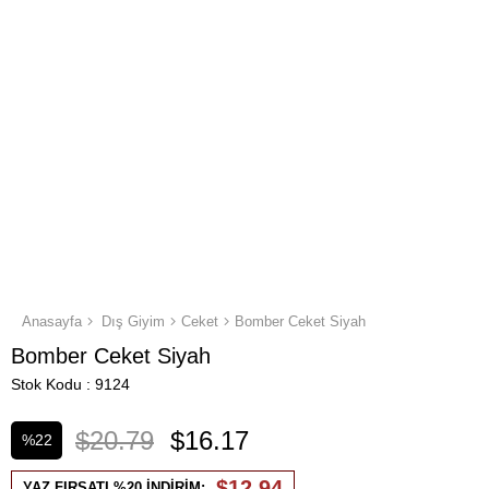
Anasayfa
Dış Giyim
Ceket
Bomber Ceket Siyah
Bomber Ceket Siyah
Stok Kodu
9124
$20.79
$16.17
%
22
İndirim
$12,94
YAZ FIRSATI %20 İNDİRİM: