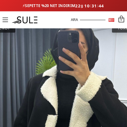
⚡
22
10
31
43
SEPETTE %20 NET İNDIRIM
0
ENDİ
TÜK