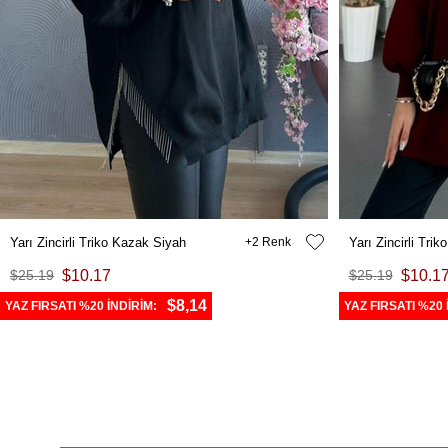
Yarı Zincirli Triko Kazak Siyah
2
Yarı Zincirli Tri
$25.19
$10.17
$25.19
$10.1
$8,14
YAZ FIRSATI %20 İNDİRİM:
YAZ FIRSATI %20 