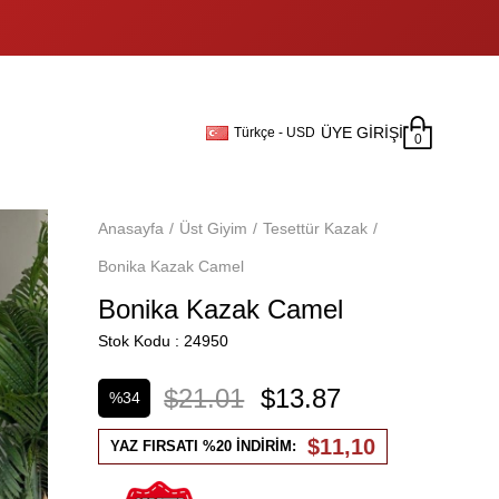
ÜYE GIRIŞI
Türkçe - USD
0
Anasayfa
Üst Giyim
Tesettür Kazak
Bonika Kazak Camel
Bonika Kazak Camel
Stok Kodu
24950
$21.01
$13.87
%
34
İndirim
$11,10
YAZ FIRSATI %20 İNDİRİM: