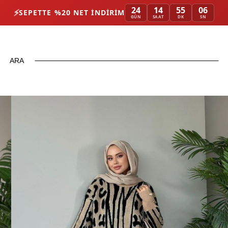
24
14
55
04
⚡
SEPETTE %20 NET İNDIRIM
GÜN
SAAT
DK
SN