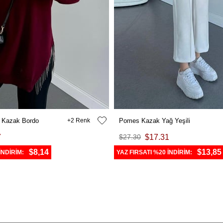
ko Kazak Bordo
2
Pomes Kazak Yağ Yeşili
7
$27.30
$17.31
$8,14
$13,85
İNDİRİM:
YAZ FIRSATI %20 İNDİRİM: