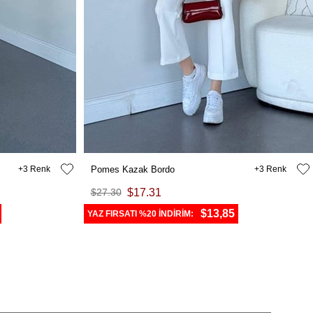
3
Pomes Kazak Bordo
3
$27.30
$17.31
$13,85
YAZ FIRSATI %20 İNDİRİM: