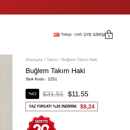
ÜYE GIRIŞI
Türkçe - USD
0
Anasayfa
Takım
Buğlem Takım Haki
Buğlem Takım Haki
Stok Kodu
2251
$31.51
$11.55
%
63
İndirim
$9,24
YAZ FIRSATI %20 İNDİRİM: