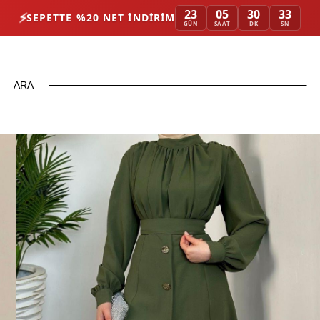
23
05
30
31
⚡
SEPETTE %20 NET İNDIRIM
GÜN
SAAT
DK
SN