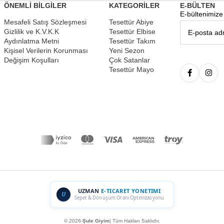
ÖNEMLİ BİLGİLER
KATEGORİLER
E-BÜLTEN
E-bültenimize 
Mesafeli Satış Sözleşmesi
Tesettür Abiye
Gizlilik ve K.V.K.K
Tesettür Elbise
Aydınlatma Metni
Tesettür Takım
Kişisel Verilerin Korunması
Yeni Sezon
Değişim Koşulları
Çok Satanlar
Tesettür Mayo
UZMAN
E-TICARET YONETIMI
U
Sepet & Dönüşüm Oranı Optimizasyonu
© 2026-
Şule Giyim
| Tüm Hakları Saklıdır.