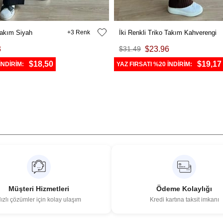
 Takım Siyah
3
İki Renkli Triko Takım Kahverengi
3
$31.49
$23.96
$18,50
$19,17
İNDİRİM:
YAZ FIRSATI %20 İNDİRİM:
Müşteri Hizmetleri
Ödeme Kolaylığı
ızlı çözümler için kolay ulaşım
Kredi kartına taksit imkanı