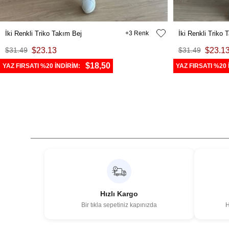
İki Renkli Triko Takım Bej
3
İki Renkli Triko
$31.49
$23.13
$31.49
$23.1
$18,50
YAZ FIRSATI %20 İNDİRİM:
YAZ FIRSATI %20 
Hızlı Kargo
Bir tıkla sepetiniz kapınızda
H