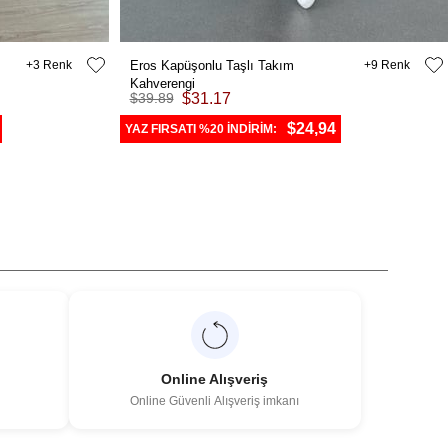
3
Eros Kapüşonlu Taşlı Takım
9
Kahverengi
$39.89
$31.17
$24,94
YAZ FIRSATI %20 İNDİRİM:
Online Alışveriş
Online Güvenli Alışveriş imkanı