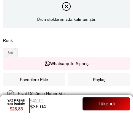
Ürün stoklarımızda kalmamıştır.
Renk
Gri
Whatsapp ile Sipariş
Favorilere Ekle
Paylaş
Fiyat Düşünce Haber Ver
$42.01
YAZ FIRSATI
%20 İNDİRİM:
$36.04
$28,83
Gelince Haber Ver