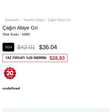
Anasayfa
Tesettür Abiye
Çağın Abiye Gri
Çağın Abiye Gri
Stok Kodu
4480
$42.01
$36.04
%
14
İndirim
$28,83
YAZ FIRSATI %20 İNDİRİM:
undefined