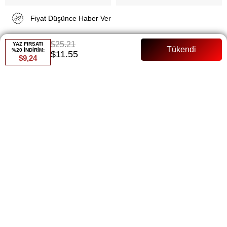
Fiyat Düşünce Haber Ver
$25.21
YAZ FIRSATI
Gelince Haber Ver
%20 İNDİRİM:
$11.55
$9,24
ÜRÜN ÖZELLIKLERI
ÖDEME SEÇENEKLERI
ÜRÜN ÖNERILERI
BEDEN TABLOSU
BENZER ÜRÜNLER