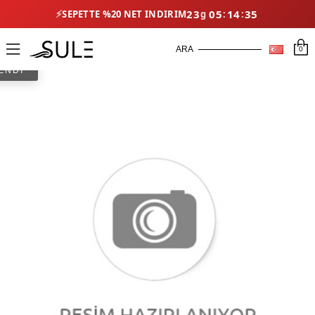
⚡
23
05
14
34
SEPETTE %20 NET İNDIRIM
0
ENDİ