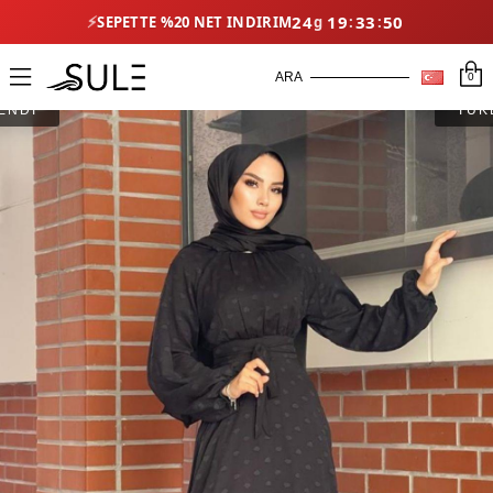
⚡
24
19
33
49
SEPETTE %20 NET İNDIRIM
0
ENDİ
TÜK