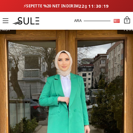
⚡
22
11
30
19
SEPETTE %20 NET İNDIRIM
0
ENDİ
TÜK