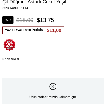
Çif Düğmeli Astarlı Ceket Yeşil
Stok Kodu
8114
$18.90
$13.75
%
27
İndirim
$11,00
YAZ FIRSATI %20 İNDİRİM:
undefined
Ürün stoklarımızda kalmamıştır.