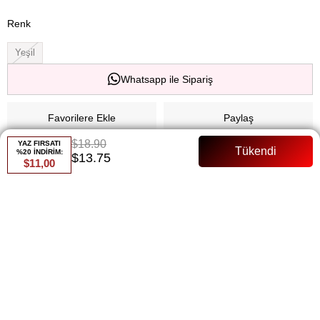
Renk
Yeşil
Whatsapp ile Sipariş
Favorilere Ekle
Paylaş
$18.90
YAZ FIRSATI
Fiyat Düşünce Haber Ver
%20 İNDİRİM:
$13.75
$11,00
Gelince Haber Ver
ÜRÜN ÖZELLIKLERI
Astarlı 90 Cm Tam Kalıp Manken Bedeni:36 Beden
ÖDEME SEÇENEKLERI