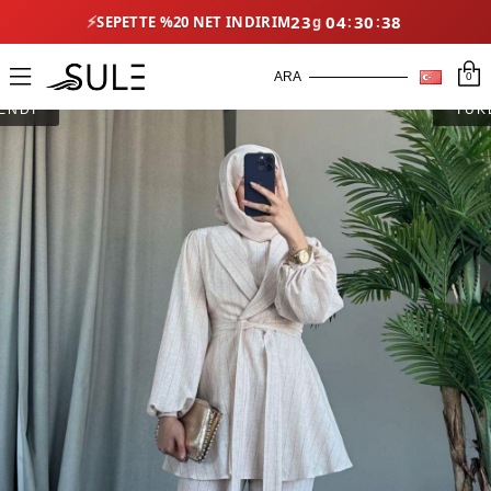
⚡
23
04
30
38
SEPETTE %20 NET İNDIRIM
0
ENDİ
TÜK