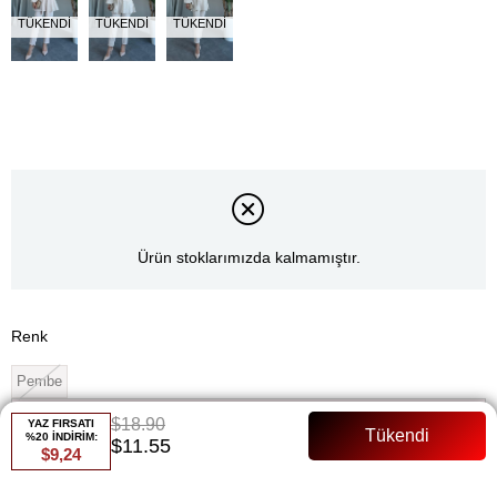
TÜKENDI
TÜKENDI
TÜKENDI
Ürün stoklarımızda kalmamıştır.
Renk
Pembe
Whatsapp ile Sipariş
$18.90
YAZ FIRSATI
%20 İNDİRİM:
$11.55
$9,24
Favorilere Ekle
Paylaş