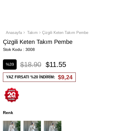
Anasayfa
Takım
Çizgili Keten Takım Pembe
Çizgili Keten Takım Pembe
Stok Kodu
3008
$18.90
$11.55
%
39
İndirim
$9,24
YAZ FIRSATI %20 İNDİRİM:
Renk