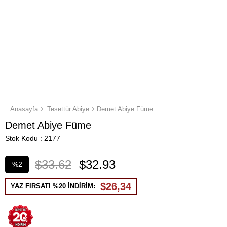
Anasayfa
Tesettür Abiye
Demet Abiye Füme
Demet Abiye Füme
Stok Kodu
2177
$33.62
$32.93
%
2
İndirim
$26,34
YAZ FIRSATI %20 İNDİRİM: