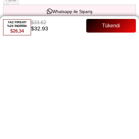
Whatsapp ile Sipariş
$33.62
YAZ FIRSATI
%20 İNDİRİM:
$32.93
Favorilere Ekle
Paylaş
$26,34
Fiyat Düşünce Haber Ver
Gelince Haber Ver
ÜRÜN ÖZELLIKLERI
ÜRÜN ÖZELLİKLERİ:
Ürün boyu: 135 Cm < br> Astarlı
Kalem model
Tam kalıp
Manken bedeni:36 beden
- Etkileyici tasarımı, özel gün ve gecelerde şıklığınızı tamamlar
- Rahat kesimi sayesinde tüm gece konforlu bir kullanım sunar