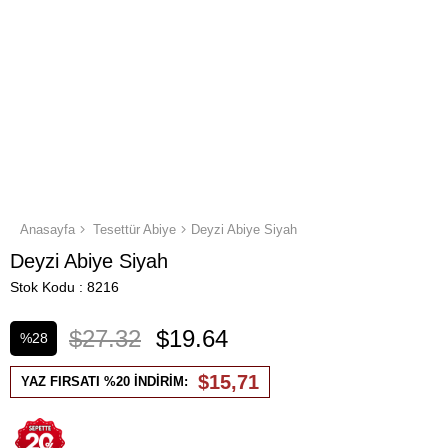
Anasayfa
Tesettür Abiye
Deyzi Abiye Siyah
Deyzi Abiye Siyah
Stok Kodu
8216
$27.32
$19.64
%
28
İndirim
$15,71
YAZ FIRSATI %20 İNDİRİM: