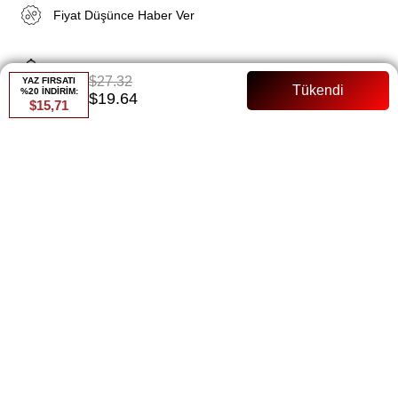
Fiyat Düşünce Haber Ver
Gelince Haber Ver
$27.32
YAZ FIRSATI
%20 İNDİRİM:
$19.64
$15,71
ÜRÜN ÖZELLIKLERI
Ürün Başlığı: Deyzi Abiye
Ürün Boy Uzunluğu: 137cm
Astarlı ve biraz dar model
Manken Bedeni: 36 beden
Ürün Açıklaması:
Zarif ve şık Deyzi Abiye ile özel günlerde göz kamaştırın. 137cm
uzunluğundaki bu abiye, her detayıyla zarafeti ön plana çıkarır.
Astarlı ve bıraz dar modeliyle vücudu saran bir silüete sahiptir. 36