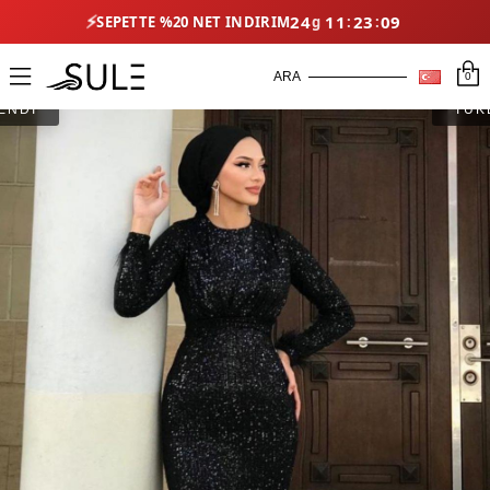
⚡
24
11
23
08
SEPETTE %20 NET İNDIRIM
0
ENDİ
TÜK