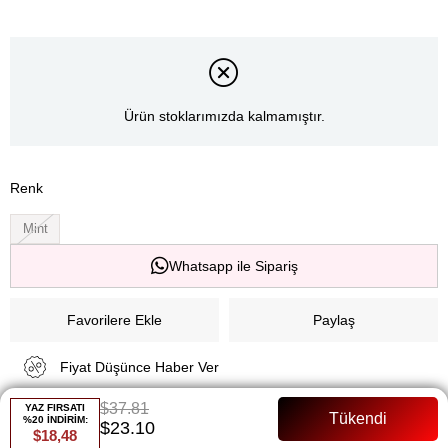
Ürün stoklarımızda kalmamıştır.
Renk
Mint
Whatsapp ile Sipariş
Favorilere Ekle
Paylaş
Fiyat Düşünce Haber Ver
$37.81
YAZ FIRSATI
%20 İNDİRİM:
$23.10
Gelince Haber Ver
$18,48