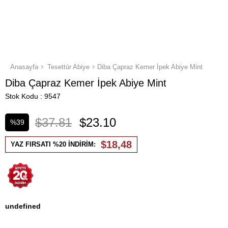
Anasayfa
Tesettür Abiye
Diba Çapraz Kemer İpek Abiye Mint
Diba Çapraz Kemer İpek Abiye Mint
Stok Kodu
9547
$37.81
$23.10
%
39
İndirim
$18,48
YAZ FIRSATI %20 İNDİRİM:
undefined