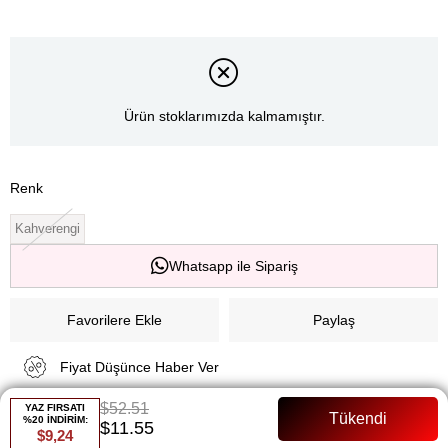
Ürün stoklarımızda kalmamıştır.
Renk
Kahverengi
Whatsapp ile Sipariş
Favorilere Ekle
Paylaş
Fiyat Düşünce Haber Ver
$52.51
YAZ FIRSATI
%20 İNDİRİM:
$11.55
Gelince Haber Ver
$9,24