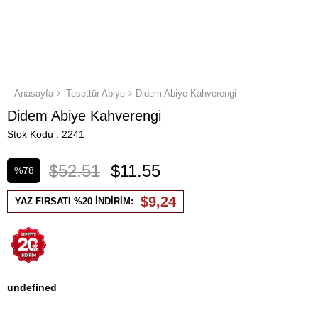
Anasayfa
Tesettür Abiye
Didem Abiye Kahverengi
Didem Abiye Kahverengi
Stok Kodu
2241
$52.51
$11.55
%
78
İndirim
$9,24
YAZ FIRSATI %20 İNDİRİM:
undefined