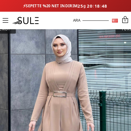
⚡
25
20
18
47
SEPETTE %20 NET İNDIRIM
0
ENDİ
TÜK