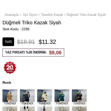
Anasayfa
Üst Giyim
Tesettür Kazak
Düğmeli Triko Kazak Siyah
Düğmeli Triko Kazak Siyah
Stok Kodu
2296
$18.91
$11.32
%
40
İndirim
$9,06
YAZ FIRSATI %20 İNDİRİM:
Renk
TÜKENDI
TÜKENDI
TÜKENDI
TÜKENDI
TÜKENDI