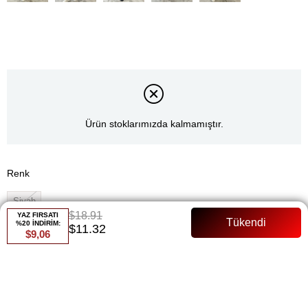
Ürün stoklarımızda kalmamıştır.
Renk
Siyah
$18.91
YAZ FIRSATI
%20 İNDİRİM:
Whatsapp ile Sipariş
$11.32
$9,06
Favorilere Ekle
Paylaş
Fiyat Düşünce Haber Ver