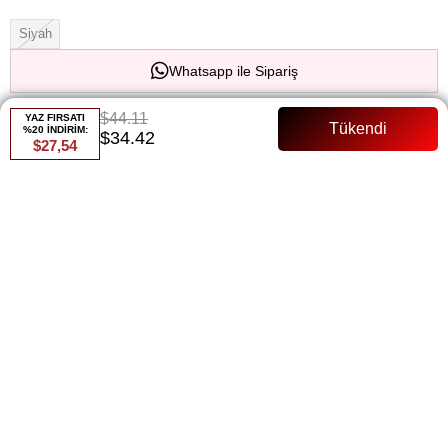
Siyah
Whatsapp ile Sipariş
$44.11
YAZ FIRSATI
Favorilere Ekle
Paylaş
%20 İNDİRİM:
$34.42
$27,54
Fiyat Düşünce Haber Ver
Gelince Haber Ver
ÜRÜN ÖZELLIKLERI
ÜRÜN ÖZELLİKLERİ:
Ürün boy: 124 cm
Denim kumas
Astarsız
Seyyar kemeri var