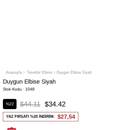
Anasayfa
Tesettür Elbise
Duygun Elbise Siyah
Duygun Elbise Siyah
Stok Kodu
1048
$44.11
$34.42
%
22
İndirim
$27,54
YAZ FIRSATI %20 İNDİRİM: