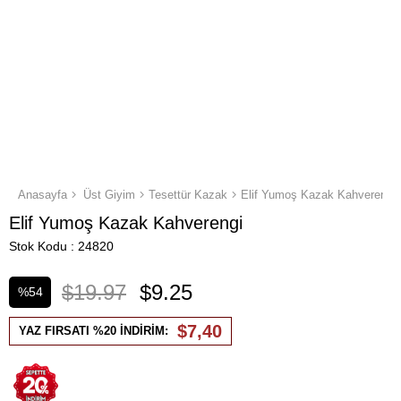
Anasayfa
Üst Giyim
Tesettür Kazak
Elif Yumoş Kazak Kahverengi
Elif Yumoş Kazak Kahverengi
Stok Kodu
24820
$19.97
$9.25
%
54
İndirim
$7,40
YAZ FIRSATI %20 İNDİRİM: