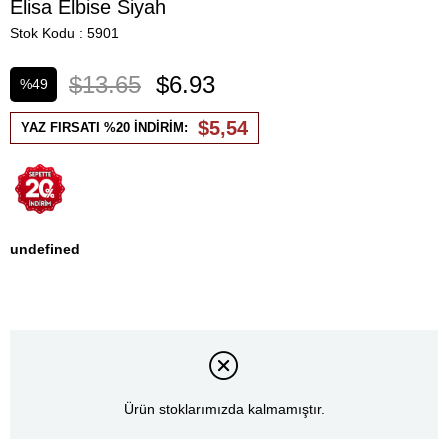
Elisa Elbise Siyah
Stok Kodu
5901
$13.65
$6.93
%
49
İndirim
$5,54
YAZ FIRSATI %20 İNDİRİM:
undefined
Ürün stoklarımızda kalmamıştır.