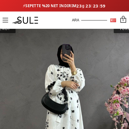
⚡
23
23
23
59
SEPETTE %20 NET İNDIRIM
0
ENDİ
TÜK