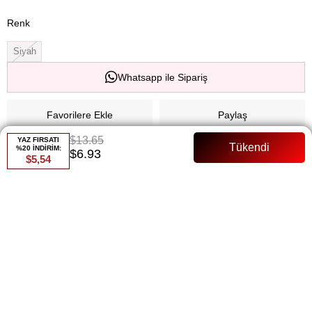
Renk
Siyah
Whatsapp ile Sipariş
Favorilere Ekle
Paylaş
$13.65
YAZ FIRSATI
Fiyat Düşünce Haber Ver
%20 İNDİRİM:
$6.93
$5,54
Gelince Haber Ver
ÜRÜN ÖZELLIKLERI
135 Cm Saten Kuşaklı Tam Kalıp Manken Bedeni:36 Beden
ÖDEME SEÇENEKLERI