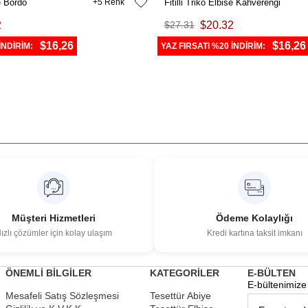
se Bordo
5
Fitilli Triko Elbise Kahverengi
2
$27.31
$20.32
$16,26
$16,26
İNDİRİM:
YAZ FIRSATI %20 İNDİRİM:
Müşteri Hizmetleri
Ödeme Kolaylığı
ızlı çözümler için kolay ulaşım
Kredi kartına taksit imkanı
ÖNEMLİ BİLGİLER
KATEGORİLER
E-BÜLTEN
E-bültenimize 
Mesafeli Satış Sözleşmesi
Tesettür Abiye