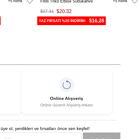
5
Fitilli Triko Elbise Sütlükahve
5
$27.31
$20.32
$16,26
YAZ FIRSATI %20 İNDİRİM:
Online Alışveriş
Online Güvenli Alışveriş imkanı
üye ol, yenilikleri ve fırsatları önce sen keşfet!