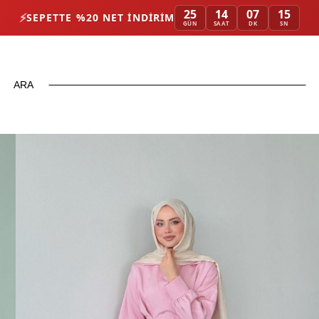
25
14
07
12
⚡
SEPETTE %20 NET İNDIRIM
GÜN
SAAT
DK
SN