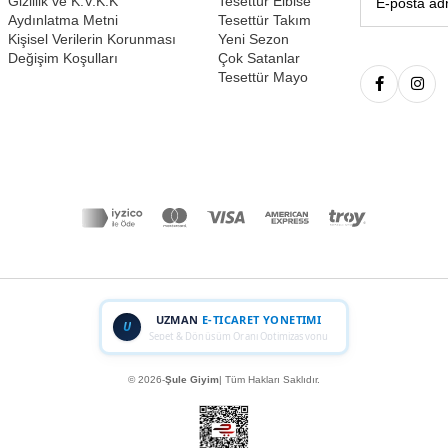
Gizlilik ve K.V.K.K
Tesettür Elbise
Aydınlatma Metni
Tesettür Takım
Kişisel Verilerin Korunması
Yeni Sezon
Değişim Koşulları
Çok Satanlar
Tesettür Mayo
UZMAN
E-TICARET YONETIMI
U
Sepet & Dönüşüm Oranı Optimizasyonu
© 2026-
Şule Giyim
| Tüm Hakları Saklıdır.