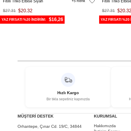
Fitilli Triko Elbise Siyah
5
Fitilli Triko Elbi
$27.31
$20.32
$27.31
$20.3
$16,26
YAZ FIRSATI %20 İNDİRİM:
YAZ FIRSATI %20 
Hızlı Kargo
Bir tıkla sepetiniz kapınızda
H
MÜŞTERİ DESTEK
KURUMSAL
Hakkımızda
Orhantepe, Çınar Cd. 19/C, 34844