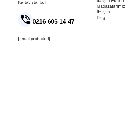
İletişim Formu
Kartal/İstanbul
Mağazalarımız
İletişim
Blog
0216 606 14 47
[email protected]