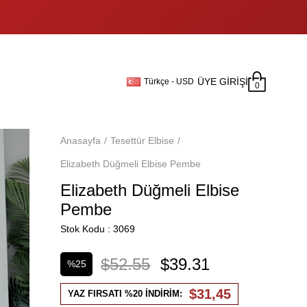
ÜYE GIRIŞI
Türkçe - USD
0
Anasayfa
Tesettür Elbise
Elizabeth Düğmeli Elbise Pembe
Elizabeth Düğmeli Elbise
Pembe
Stok Kodu
3069
$52.55
$39.31
%
25
İndirim
$31,45
YAZ FIRSATI %20 İNDİRİM: