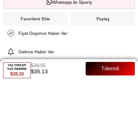
Whatsapp ile Sipariş
Favorilere Ekle
Paylaş
Fiyat Düşünce Haber Ver
Gelince Haber Ver
$39.92
YAZ FIRSATI
%20 İNDİRİM:
$35.13
$28,10
ÜRÜN ÖZELLIKLERI
Erna İkili Takım Buz
ÜRÜN ÖZELLİKLERİ:
Denim Kumaş:
Yüksek kaliteli, nefes alabilen denim kumaş
yapı.
Tam Kalıp:
İş toplantılarından özel davetlere her yerde
rahatlıkla tercih edilebilir.