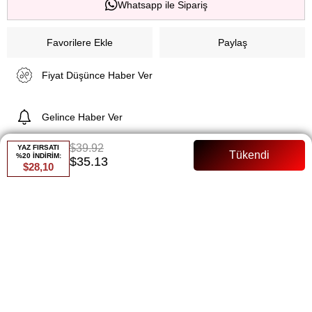
Whatsapp ile Sipariş
Favorilere Ekle
Paylaş
Fiyat Düşünce Haber Ver
Gelince Haber Ver
$39.92
YAZ FIRSATI
%20 İNDİRİM:
$35.13
$28,10
ÜRÜN ÖZELLIKLERI
Erna İkili Takım Buz
ÜRÜN ÖZELLİKLERİ:
Denim Kumaş:
Yüksek kaliteli, nefes alabilen denim kumaş
yapı.
Tam Kalıp:
İş toplantılarından özel davetlere her yerde
rahatlıkla tercih edilebilir.