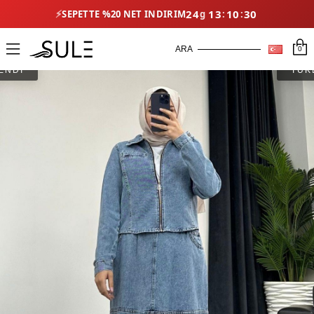
⚡
24
13
10
28
SEPETTE %20 NET İNDIRIM
0
ENDİ
TÜK