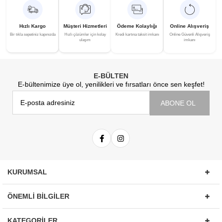
Hızlı Kargo
Müşteri Hizmetleri
Ödeme Kolaylığı
Online Alışveriş
Bir tıkla sepetiniz kapınızda
Hızlı çözümler için kolay
Kredi kartına taksit imkanı
Online Güvenli Alışveriş
ulaşım
imkanı
E-BÜLTEN
E-bültenimize üye ol, yenilikleri ve fırsatları önce sen keşfet!
ABONE OL
KURUMSAL
ÖNEMLİ BİLGİLER
KATEGORİLER