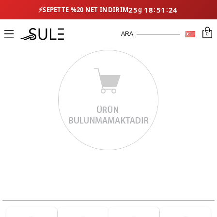
⚡
25
18
51
24
SEPETTE %20 NET İNDIRIM
0