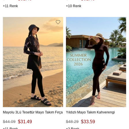
11
10
Mayolu 3Lü Tesettür Mayo Takım Fırça
Yıldızlı Mayo Takım Kahverengi
$44.09
$31.49
$48.29
$33.59