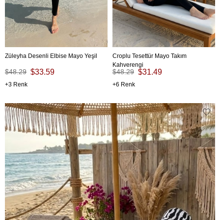
Züleyha Desenli Elbise Mayo Yeşil
Croplu Tesettür Mayo Takım
Kahverengi
$48.29
$33.59
$48.29
$31.49
3
6