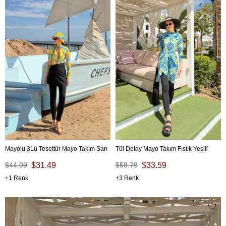
Mayolu 3Lü Tesettür Mayo Takım Sarı
Tül Detay Mayo Takım Fıstık Yeşili
$44.09
$31.49
$58.79
$33.59
1
3