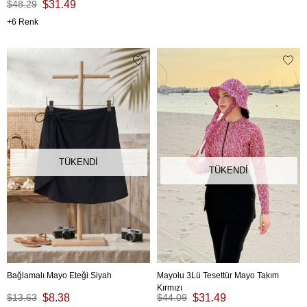
$48.29
$31.49
6
TÜKENDI
TÜKENDI
Bağlamalı Mayo Eteği Siyah
Mayolu 3Lü Tesettür Mayo Takım
Kırmızı
$13.63
$8.38
$44.09
$31.49