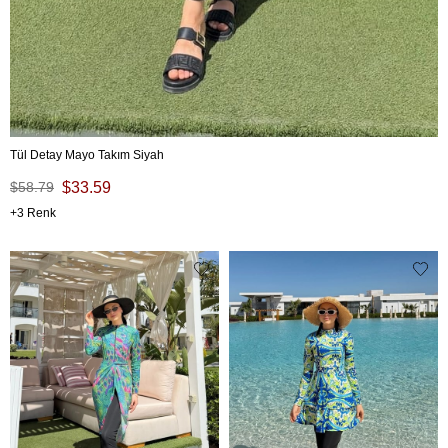
Tül Detay Mayo Takım Siyah
$58.79
$33.59
3