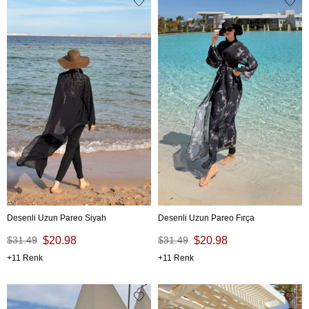
Desenli Uzun Pareo Siyah
Desenli Uzun Pareo Fırça
$31.49
$20.98
$31.49
$20.98
11
11