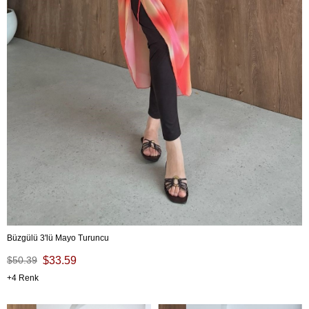
Büzgülü 3'lü Mayo Turuncu
$50.39
$33.59
4