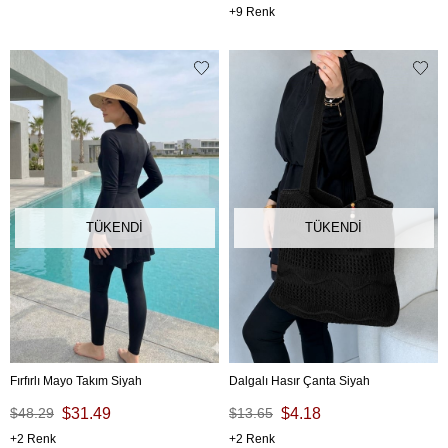
9
TÜKENDI
TÜKENDI
Fırfırlı Mayo Takım Siyah
Dalgalı Hasır Çanta Siyah
$48.29
$31.49
$13.65
$4.18
2
2