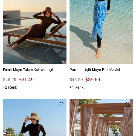
Fırfırlı Mayo Takım Kahverengi
Pareolu Üçlü Mayo Buz Mavisi
$48.29
$31.49
$48.29
$35.69
2
4