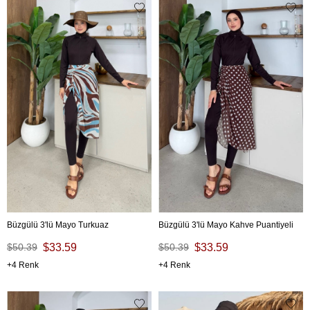
Büzgülü 3'lü Mayo Turkuaz
Büzgülü 3'lü Mayo Kahve Puantiyeli
$50.39
$33.59
$50.39
$33.59
4
4