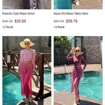
Pareolu Üçlü Mayo Vizon
Aqua 4'lü Mayo Takım Mavi
$48.29
$35.69
$84.00
$58.79
2
3