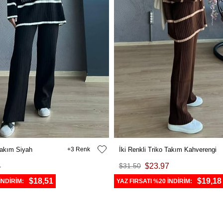
 Takım Siyah
3
İki Renkli Triko Takım Kahverengi
4
$31.50
$23.97
$18,51
$19,18
İNDİRİM:
YAZ FIRSATI %20 İNDİRİM: