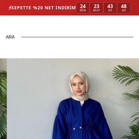
24
23
43
45
⚡
SEPETTE %20 NET İNDIRIM
GÜN
SAAT
DK
SN