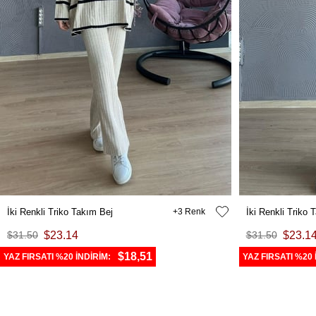
İki Renkli Triko Takım Bej
3
İki Renkli Triko
$31.50
$23.14
$31.50
$23.1
$18,51
YAZ FIRSATI %20 İNDİRİM:
YAZ FIRSATI %20 