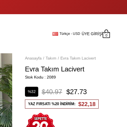
ÜYE GIRIŞI
Türkçe - USD
0
Anasayfa
Takım
Evra Takım Lacivert
Evra Takım Lacivert
Stok Kodu
2089
$40.97
$27.73
%
32
İndirim
$22,18
YAZ FIRSATI %20 İNDİRİM: