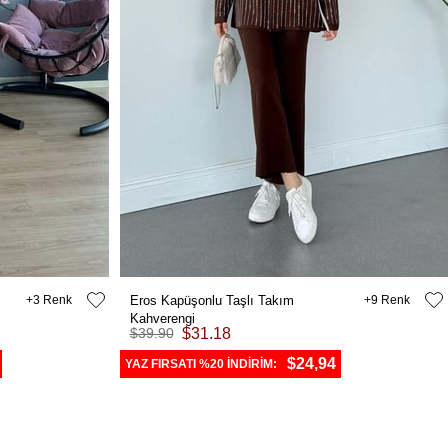
3
Eros Kapüşonlu Taşlı Takım
9
Kahverengi
$39.90
$31.18
$24,94
YAZ FIRSATI %20 İNDİRİM: