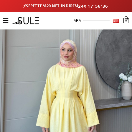
⚡
24
17
56
34
SEPETTE %20 NET İNDIRIM
0