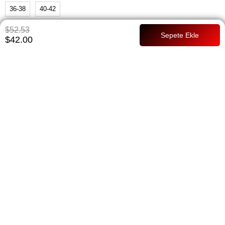
36-38
40-42
$52.53
$42.00
Whatsapp ile Sipariş
Favorilere Ekle
Paylaş
Kritik Stok
Fiyat Düşünce Haber Ver
ÜRÜN ÖZELLIKLERI
Ürün adı- Eyfel Kuşaklı Elbise Ürün kodu- 3049 Ürün ebatı- 137
Beden aralığı-1/2 Ürün inci kupa kumaştan oluşmaktadır terleme
yapmaz arkada bir adet fermuar bulunmakta kendinden kemerlidir