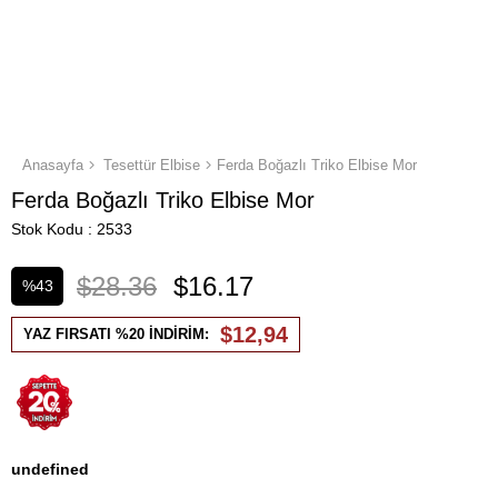
Anasayfa
Tesettür Elbise
Ferda Boğazlı Triko Elbise Mor
Ferda Boğazlı Triko Elbise Mor
Stok Kodu
2533
$28.36
$16.17
%
43
İndirim
$12,94
YAZ FIRSATI %20 İNDİRİM:
undefined