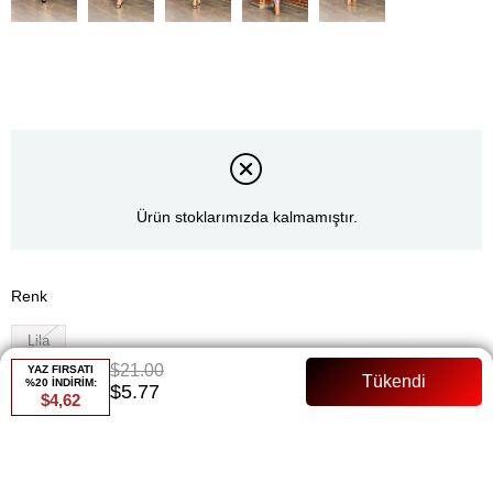
Ürün stoklarımızda kalmamıştır.
Renk
Lila
$21.00
YAZ FIRSATI
Whatsapp ile Sipariş
%20 İNDİRİM:
$5.77
$4,62
Favorilere Ekle
Paylaş
Fiyat Düşünce Haber Ver