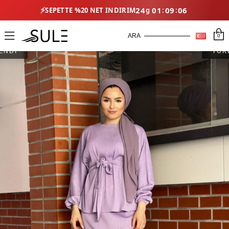
⚡
24
01
09
06
SEPETTE %20 NET İNDIRIM
0
ENDİ
TÜK