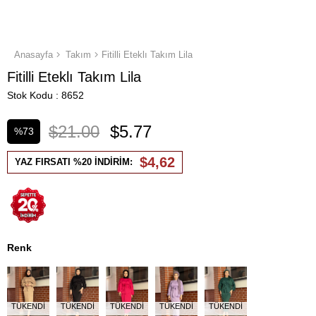
Anasayfa
Takım
Fitilli Eteklı Takım Lila
Fitilli Eteklı Takım Lila
Stok Kodu
8652
$21.00
$5.77
%
73
İndirim
$4,62
YAZ FIRSATI %20 İNDİRİM:
Renk
TÜKENDI
TÜKENDI
TÜKENDI
TÜKENDI
TÜKENDI