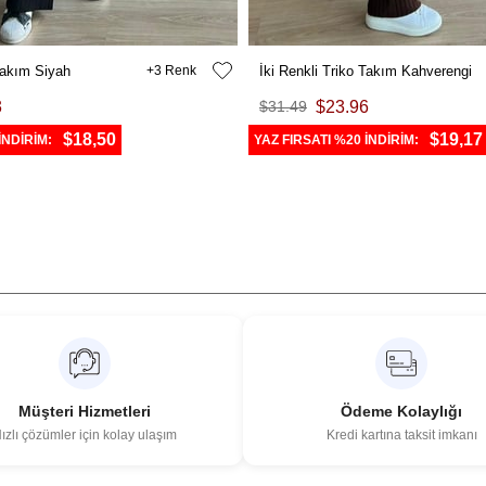
 Takım Siyah
3
İki Renkli Triko Takım Kahverengi
3
$31.49
$23.96
$18,50
$19,17
İNDİRİM:
YAZ FIRSATI %20 İNDİRİM:
Müşteri Hizmetleri
Ödeme Kolaylığı
ızlı çözümler için kolay ulaşım
Kredi kartına taksit imkanı