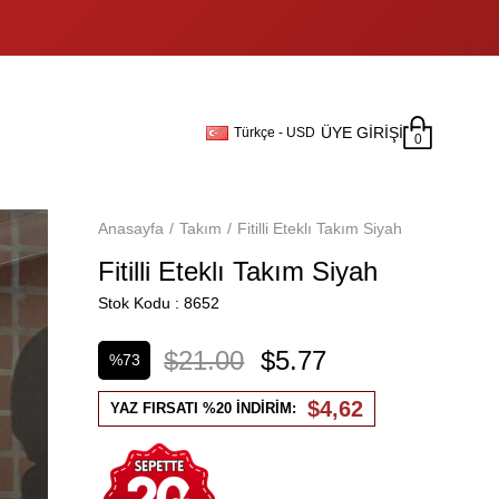
ÜYE GIRIŞI
Türkçe - USD
0
Anasayfa
Takım
Fitilli Eteklı Takım Siyah
Fitilli Eteklı Takım Siyah
Stok Kodu
8652
$21.00
$5.77
%
73
İndirim
$4,62
YAZ FIRSATI %20 İNDİRİM: