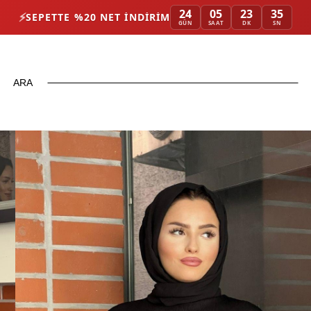
24
05
23
33
⚡
SEPETTE %20 NET İNDIRIM
GÜN
SAAT
DK
SN