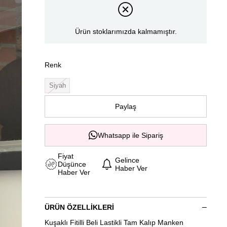
Ürün stoklarımızda kalmamıştır.
Renk
Siyah
Paylaş
Whatsapp ile Sipariş
Fiyat
Gelince
Düşünce
Haber Ver
Haber Ver
ÜRÜN ÖZELLIKLERI
Kuşaklı Fitilli Beli Lastikli Tam Kalıp Manken