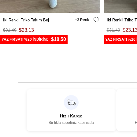
İki Renkli Triko Takım Bej
3
İki Renkli Triko
$31.49
$23.13
$31.49
$23.1
$18,50
YAZ FIRSATI %20 İNDİRİM:
YAZ FIRSATI %20 
Hızlı Kargo
Bir tıkla sepetiniz kapınızda
H