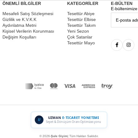
ÖNEMLİ BİLGİLER
KATEGORİLER
E-BÜLTEN
E-bültenimize 
Mesafeli Satış Sözleşmesi
Tesettür Abiye
Gizlilik ve K.V.K.K
Tesettür Elbise
Aydınlatma Metni
Tesettür Takım
Kişisel Verilerin Korunması
Yeni Sezon
Değişim Koşulları
Çok Satanlar
Tesettür Mayo
UZMAN
E-TICARET YONETIMI
U
Sepet & Dönüşüm Oranı Optimizasyonu
© 2026-
Şule Giyim
| Tüm Hakları Saklıdır.