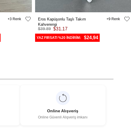
3
Eros Kapüşonlu Taşlı Takım
9
Kahverengi
$39.89
$31.17
$24,94
YAZ FIRSATI %20 İNDİRİM:
Online Alışveriş
Online Güvenli Alışveriş imkanı