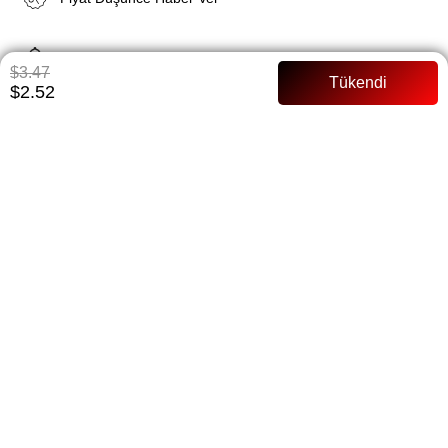
Gelince Haber Ver
$3.47
$2.52
ÜRÜN ÖZELLIKLERI
Şallarda Ve Eşarplarda Değişim Ve İade Yoktur Kayma Yapmaz
Hemen Bozulmaz
ÖDEME SEÇENEKLERI
ÜRÜN ÖNERILERI
BEDEN TABLOSU
BENZER ÜRÜNLER