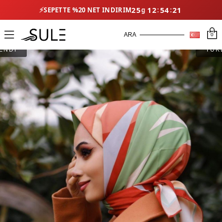
⚡
25
12
54
21
SEPETTE %20 NET İNDIRIM
0
ENDİ
TÜK