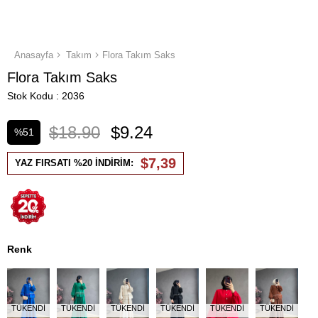
Anasayfa
Takım
Flora Takım Saks
Flora Takım Saks
Stok Kodu
2036
$18.90
$9.24
%
51
İndirim
$7,39
YAZ FIRSATI %20 İNDİRİM:
Renk
TÜKENDI
TÜKENDI
TÜKENDI
TÜKENDI
TÜKENDI
TÜKENDI