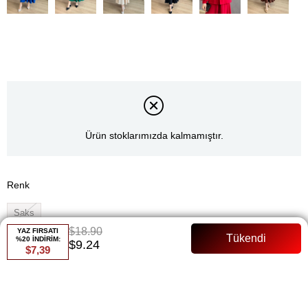
Ürün stoklarımızda kalmamıştır.
Renk
Saks
$18.90
YAZ FIRSATI
Whatsapp ile Sipariş
%20 İNDİRİM:
$9.24
$7,39
Favorilere Ekle
Paylaş
Fiyat Düşünce Haber Ver