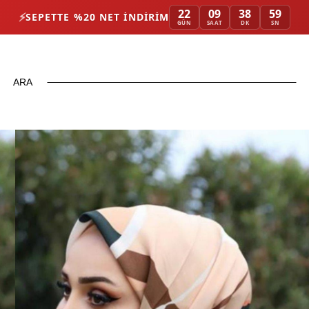
22
09
38
58
⚡
SEPETTE %20 NET İNDIRIM
GÜN
SAAT
DK
SN