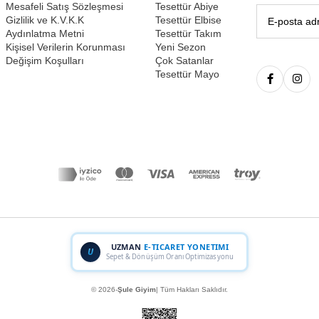
Mesafeli Satış Sözleşmesi
Tesettür Abiye
Gizlilik ve K.V.K.K
Tesettür Elbise
Aydınlatma Metni
Tesettür Takım
Kişisel Verilerin Korunması
Yeni Sezon
Değişim Koşulları
Çok Satanlar
Tesettür Mayo
UZMAN
E-TICARET YONETIMI
U
Meta & Google Ads Reklam Yönetimi
© 2026-
Şule Giyim
| Tüm Hakları Saklıdır.