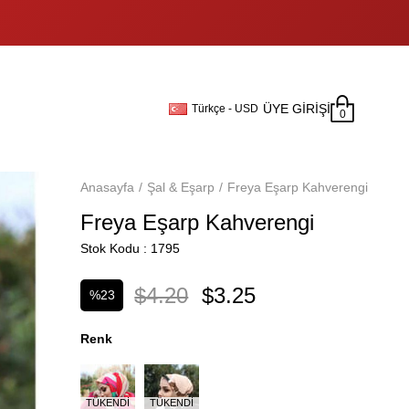
ÜYE GIRIŞI
Türkçe - USD
0
Anasayfa
Şal & Eşarp
Freya Eşarp Kahverengi
Freya Eşarp Kahverengi
Stok Kodu
1795
$4.20
$3.25
%
23
İndirim
Renk
TÜKENDI
TÜKENDI