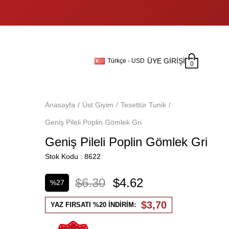
ÜYE GIRIŞI
Türkçe - USD
0
Anasayfa
Üst Giyim
Tesettür Tunik
Geniş Pileli Poplin Gömlek Gri
Geniş Pileli Poplin Gömlek Gri
Stok Kodu
8622
$6.30
$4.62
%
27
İndirim
$3,70
YAZ FIRSATI %20 İNDİRİM: