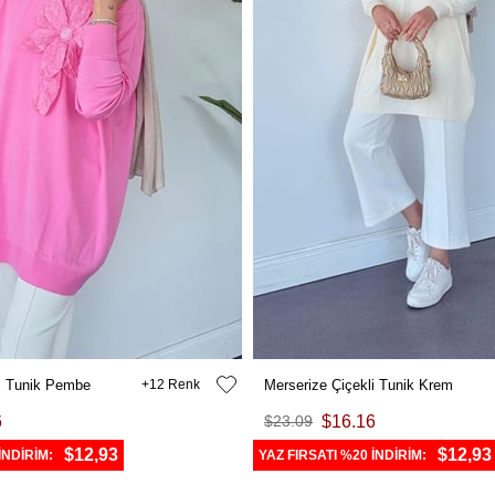
li Tunik Pembe
12
Merserize Çiçekli Tunik Krem
6
$23.09
$16.16
$12,93
$12,93
İNDİRİM:
YAZ FIRSATI %20 İNDİRİM: